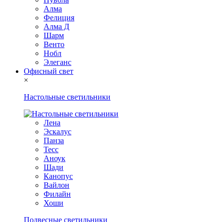
Алма
Фелиция
Алма Д
Шарм
Венто
Нобл
Элеганс
Офисный свет
×
Настольные светильники
Лена
Эскалус
Панза
Тесс
Аноук
Шади
Канопус
Вайлон
Филайн
Хоши
Подвесные светильники