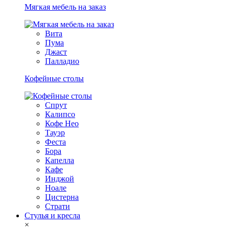
Мягкая мебель на заказ
Вита
Пума
Джаст
Палладио
Кофейные столы
Спрут
Калипсо
Кофе Нео
Тауэр
Феста
Бора
Капелла
Кафе
Инджой
Ноале
Цистерна
Страти
Стулья и кресла
×