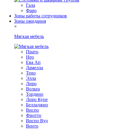
Гала
Фаро
Зоны работы сотрудников
Зоны ожидания
×
Мягкая мебель
Прато
Нео
Ева Ап
Ламелла
Тено
Элла
Лиро
Вольта
Тордино
Лиро Купе
Белладжио
Виспо
Фиотто
Виспо Вуд
Венто