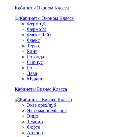
Кабинеты Эконом Класса
Фермо Д
Фермо М
Флекс Лайт
Флекс
Терра
Ринг
Ротонда
Сириус
Рола
Лава
Мурано
Кабинеты Бизнес Класса
Экзе орех/дуб
Экзе мароне/флоре
Энцо
Темпио
Форте
Анкона