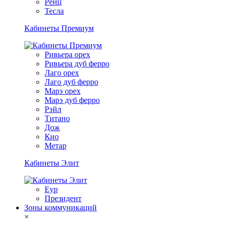
Ренц
Тесла
Кабинеты Премиум
Ривьера орех
Ривьера дуб ферро
Лаго орех
Лаго дуб ферро
Марэ орех
Марэ дуб ферро
Рэйл
Титано
Дож
Кио
Метар
Кабинеты Элит
Еур
Президент
Зоны коммуникаций
×