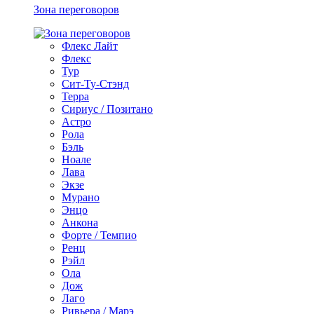
Зона переговоров
Флекс Лайт
Флекс
Тур
Сит-Ту-Стэнд
Терра
Сириус / Позитано
Астро
Рола
Бэль
Ноале
Лава
Экзе
Мурано
Энцо
Анкона
Форте / Темпио
Ренц
Рэйл
Ола
Дож
Лаго
Ривьера / Марэ