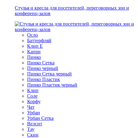
Стулья и кресла для посетителей, переговорных зон и
конференц-залов
Осло
Баттерфляй
Клип Е
Капри
Пинко
Пинко Сетка
Пинко черный
Пинко Сетка черный
Пинко Пластик
Пинко Пластик черный
Клип
Соле
Корфу
Чат
Урбан
Урбан Сетка
Велсит
Тау
Скин