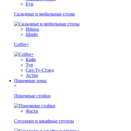
Еур
Складные и мобильные столы
Ибица
Шифт
Coffee+
Кафе
Тур
Сит-Ту-Стэнд
Астро
Приемные зоны
×
Приемные стойки
Фаста
Стеллажи и шкафные группы