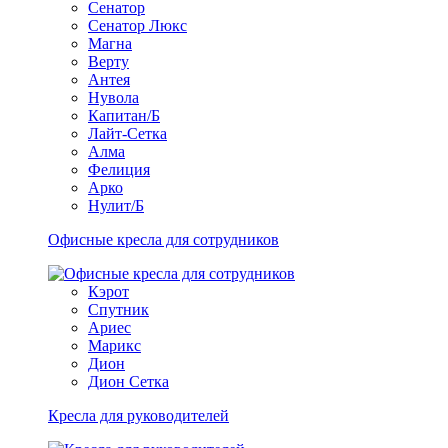
Сенатор
Сенатор Люкс
Магна
Верту
Антея
Нувола
Капитан/Б
Лайт-Сетка
Алма
Фелиция
Арко
Нулит/Б
Офисные кресла для сотрудников
Кэрот
Спутник
Ариес
Марикс
Дион
Дион Сетка
Кресла для руководителей