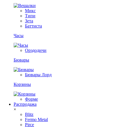
Микс
Типи
Зета
Баттиста
Часы
Орэдодичи
Бювары
Бювары Лорд
Корзины
Форме
Распродажа
×
Blitz
Fermo Metal
Pirce