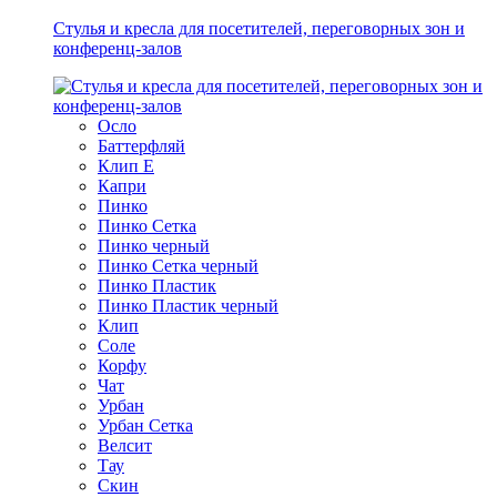
Стулья и кресла для посетителей, переговорных зон и
конференц-залов
Осло
Баттерфляй
Клип Е
Капри
Пинко
Пинко Сетка
Пинко черный
Пинко Сетка черный
Пинко Пластик
Пинко Пластик черный
Клип
Соле
Корфу
Чат
Урбан
Урбан Сетка
Велсит
Тау
Скин