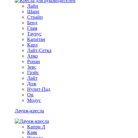
Лайн
Шарп
Страйп
Бенд
Глам
Таурус
Капитан
Карл
Лайт-Сетка
Арко
Ронан
Зевс
Грэйс
Лайт
Дож
Нулит-Пад
Он
Модус
Лаунж-кресла
Капри Л
Каяк
Нувола