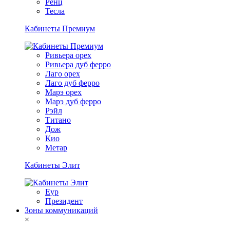
Ренц
Тесла
Кабинеты Премиум
Ривьера орех
Ривьера дуб ферро
Лаго орех
Лаго дуб ферро
Марэ орех
Марэ дуб ферро
Рэйл
Титано
Дож
Кио
Метар
Кабинеты Элит
Еур
Президент
Зоны коммуникаций
×