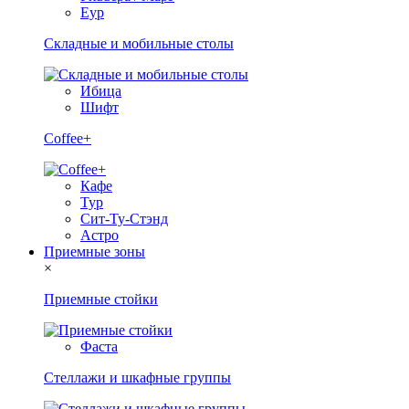
Еур
Складные и мобильные столы
Ибица
Шифт
Coffee+
Кафе
Тур
Сит-Ту-Стэнд
Астро
Приемные зоны
×
Приемные стойки
Фаста
Стеллажи и шкафные группы