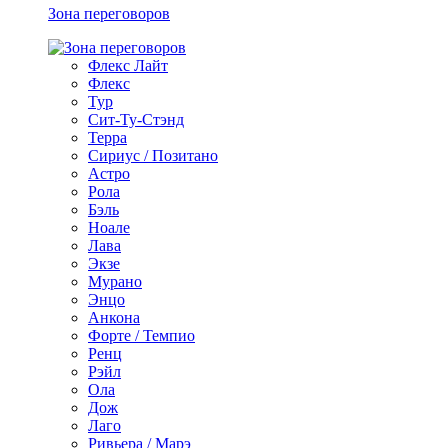
Зона переговоров
Флекс Лайт
Флекс
Тур
Сит-Ту-Стэнд
Терра
Сириус / Позитано
Астро
Рола
Бэль
Ноале
Лава
Экзе
Мурано
Энцо
Анкона
Форте / Темпио
Ренц
Рэйл
Ола
Дож
Лаго
Ривьера / Марэ