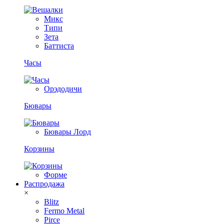
Микс
Типи
Зета
Баттиста
Часы
Орэдодичи
Бювары
Бювары Лорд
Корзины
Форме
Распродажа
×
Blitz
Fermo Metal
Pirce