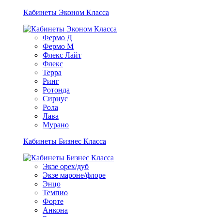
Кабинеты Эконом Класса
Фермо Д
Фермо М
Флекс Лайт
Флекс
Терра
Ринг
Ротонда
Сириус
Рола
Лава
Мурано
Кабинеты Бизнес Класса
Экзе орех/дуб
Экзе мароне/флоре
Энцо
Темпио
Форте
Анкона