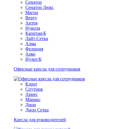
Сенатор
Сенатор Люкс
Магна
Верту
Антея
Нувола
Капитан/Б
Лайт-Сетка
Алма
Фелиция
Арко
Нулит/Б
Офисные кресла для сотрудников
Кэрот
Спутник
Ариес
Марикс
Дион
Дион Сетка
Кресла для руководителей