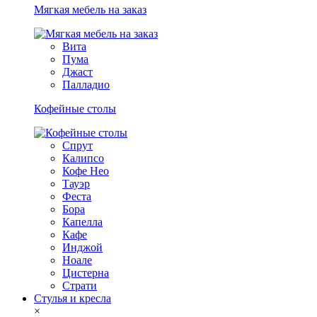
Мягкая мебель на заказ
Вита
Пума
Джаст
Палладио
Кофейные столы
Спрут
Калипсо
Кофе Нео
Тауэр
Феста
Бора
Капелла
Кафе
Инджой
Ноале
Цистерна
Страти
Стулья и кресла
×