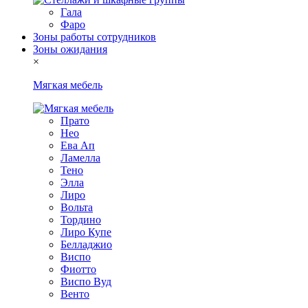
Гала
Фаро
Зоны работы сотрудников
Зоны ожидания
×
Мягкая мебель
Прато
Нео
Ева Ап
Ламелла
Тено
Элла
Лиро
Вольта
Тордино
Лиро Купе
Белладжио
Виспо
Фиотто
Виспо Вуд
Венто