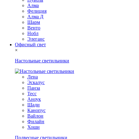
Алма
Фелиция
Алма Д
Шарм
Венто
Нобл
Элеганс
Офисный свет
×
Настольные светильники
Лена
Эскалус
Панза
Тесс
Аноук
Шади
Канопус
Вайлон
Филайн
Хоши
Подвесные светильники