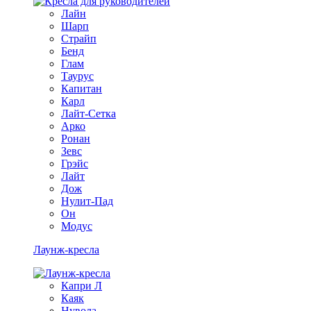
Лайн
Шарп
Страйп
Бенд
Глам
Таурус
Капитан
Карл
Лайт-Сетка
Арко
Ронан
Зевс
Грэйс
Лайт
Дож
Нулит-Пад
Он
Модус
Лаунж-кресла
Капри Л
Каяк
Нувола