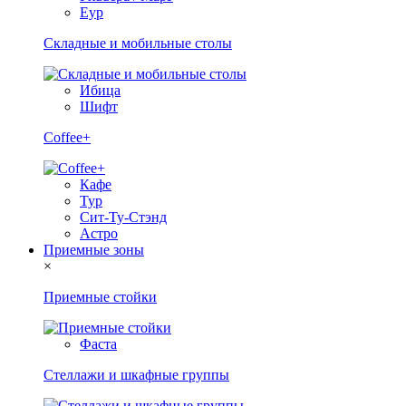
Еур
Складные и мобильные столы
Ибица
Шифт
Coffee+
Кафе
Тур
Сит-Ту-Стэнд
Астро
Приемные зоны
×
Приемные стойки
Фаста
Стеллажи и шкафные группы