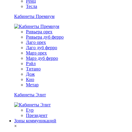
Ренц
Тесла
Кабинеты Премиум
Ривьера орех
Ривьера дуб ферро
Лаго орех
Лаго дуб ферро
Марэ орех
Марэ дуб ферро
Рэйл
Титано
Дож
Кио
Метар
Кабинеты Элит
Еур
Президент
Зоны коммуникаций
×