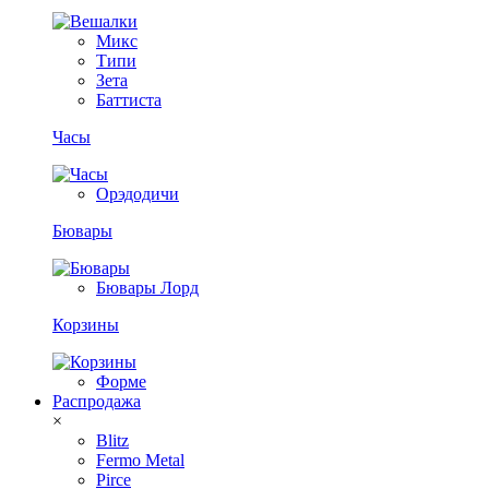
Микс
Типи
Зета
Баттиста
Часы
Орэдодичи
Бювары
Бювары Лорд
Корзины
Форме
Распродажа
×
Blitz
Fermo Metal
Pirce