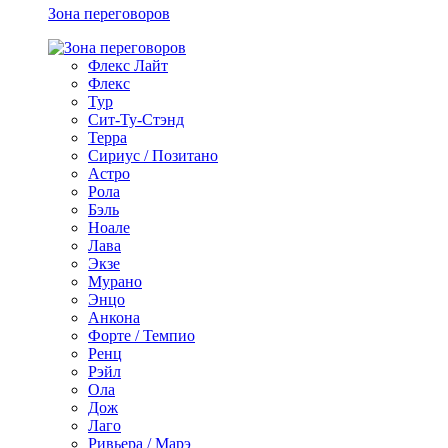
Зона переговоров
Флекс Лайт
Флекс
Тур
Сит-Ту-Стэнд
Терра
Сириус / Позитано
Астро
Рола
Бэль
Ноале
Лава
Экзе
Мурано
Энцо
Анкона
Форте / Темпио
Ренц
Рэйл
Ола
Дож
Лаго
Ривьера / Марэ