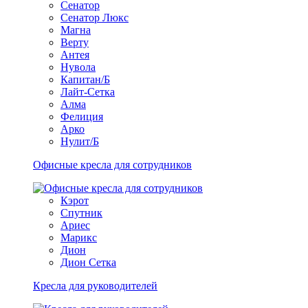
Сенатор
Сенатор Люкс
Магна
Верту
Антея
Нувола
Капитан/Б
Лайт-Сетка
Алма
Фелиция
Арко
Нулит/Б
Офисные кресла для сотрудников
Кэрот
Спутник
Ариес
Марикс
Дион
Дион Сетка
Кресла для руководителей