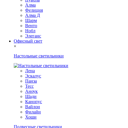
Алма
Фелиция
Алма Д
Шарм
Венто
Нобл
Элеганс
Офисный свет
×
Настольные светильники
Лена
Эскалус
Панза
Тесс
Аноук
Шади
Канопус
Вайлон
Филайн
Хоши
Подвесные светильники