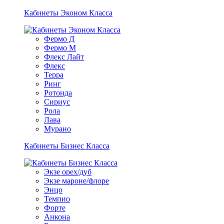
Кабинеты Эконом Класса
Фермо Д
Фермо М
Флекс Лайт
Флекс
Терра
Ринг
Ротонда
Сириус
Рола
Лава
Мурано
Кабинеты Бизнес Класса
Экзе орех/дуб
Экзе мароне/флоре
Энцо
Темпио
Форте
Анкона