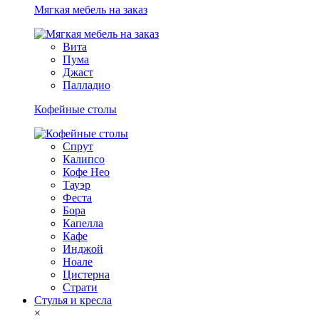
Мягкая мебель на заказ
Вита
Пума
Джаст
Палладио
Кофейные столы
Спрут
Калипсо
Кофе Нео
Тауэр
Феста
Бора
Капелла
Кафе
Инджой
Ноале
Цистерна
Страти
Стулья и кресла
×