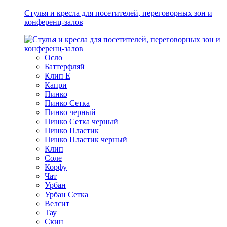
Стулья и кресла для посетителей, переговорных зон и
конференц-залов
Осло
Баттерфляй
Клип Е
Капри
Пинко
Пинко Сетка
Пинко черный
Пинко Сетка черный
Пинко Пластик
Пинко Пластик черный
Клип
Соле
Корфу
Чат
Урбан
Урбан Сетка
Велсит
Тау
Скин