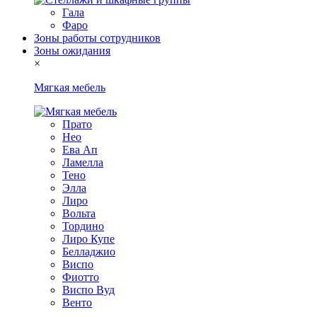
Гала
Фаро
Зоны работы сотрудников
Зоны ожидания
×
Мягкая мебель
Прато
Нео
Ева Ап
Ламелла
Тено
Элла
Лиро
Вольта
Тордино
Лиро Купе
Белладжио
Виспо
Фиотто
Виспо Вуд
Венто