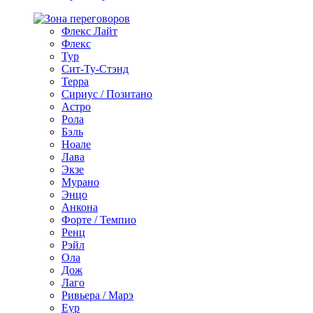
Флекс Лайт
Флекс
Тур
Сит-Ту-Стэнд
Терра
Сириус / Позитано
Астро
Рола
Бэль
Ноале
Лава
Экзе
Мурано
Энцо
Анкона
Форте / Темпио
Ренц
Рэйл
Ола
Дож
Лаго
Ривьера / Марэ
Еур