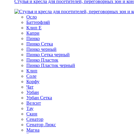
Стулья и кресла для посетителей, переговорных зон и ко
Осло
Баттерфляй
Клип Е
Капри
Пинко
Пинко Сетка
Пинко черный
Пинко Сетка черный
Пинко Пластик
Пинко Пластик черный
Клип
Соле
Корфу
Чат
Урбан
Урбан Сетка
Велсит
Тау
Скин
Сенатор
Сенатор Люкс
Магна