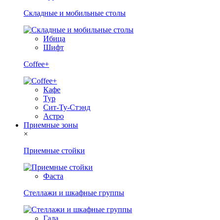
Складные и мобильные столы
Ибица
Шифт
Coffee+
Кафе
Тур
Сит-Ту-Стэнд
Астро
Приемные зоны
×
Приемные стойки
Фаста
Стеллажи и шкафные группы
Гала