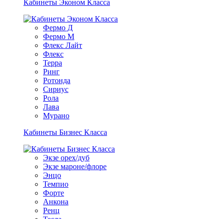
Кабинеты Эконом Класса
Фермо Д
Фермо М
Флекс Лайт
Флекс
Терра
Ринг
Ротонда
Сириус
Рола
Лава
Мурано
Кабинеты Бизнес Класса
Экзе орех/дуб
Экзе мароне/флоре
Энцо
Темпио
Форте
Анкона
Ренц