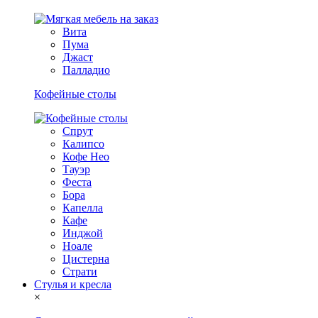
Вита
Пума
Джаст
Палладио
Кофейные столы
Спрут
Калипсо
Кофе Нео
Тауэр
Феста
Бора
Капелла
Кафе
Инджой
Ноале
Цистерна
Страти
Стулья и кресла
×