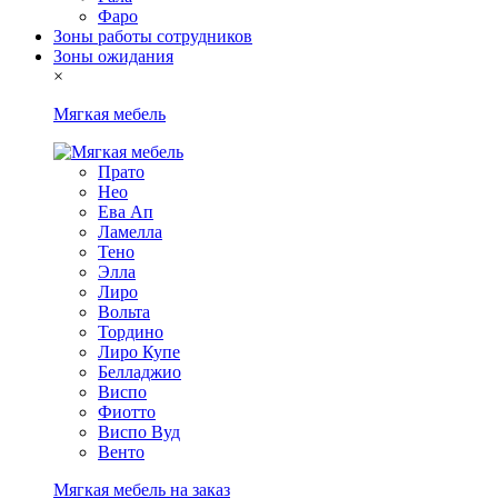
Фаро
Зоны работы сотрудников
Зоны ожидания
×
Мягкая мебель
Прато
Нео
Ева Ап
Ламелла
Тено
Элла
Лиро
Вольта
Тордино
Лиро Купе
Белладжио
Виспо
Фиотто
Виспо Вуд
Венто
Мягкая мебель на заказ