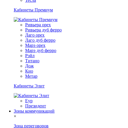
Тесла
Кабинеты Премиум
Ривьера орех
Ривьера дуб ферро
Лаго орех
Лаго дуб ферро
Марэ орех
Марэ дуб ферро
Рэйл
Титано
Дож
Кио
Метар
Кабинеты Элит
Еур
Президент
Зоны коммуникаций
×
Зона переговоров