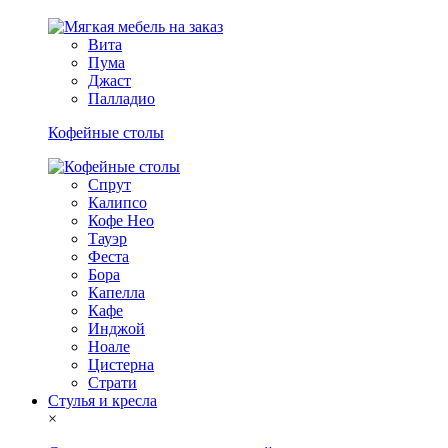
Вита
Пума
Джаст
Палладио
Кофейные столы
Спрут
Калипсо
Кофе Нео
Тауэр
Феста
Бора
Капелла
Кафе
Инджой
Ноале
Цистерна
Страти
Стулья и кресла
×