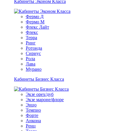
Кабинеты Эконом Класса
Фермо Д
Фермо М
Флекс Лайт
Флекс
Терра
Ринг
Ротонда
Сириус
Рола
Лава
Мурано
Кабинеты Бизнес Класса
Экзе орех/дуб
Экзе мароне/флоре
Энцо
Темпио
Форте
Анкона
Ренц