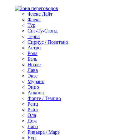
Флекс Лайт
Флекс
Тур
Сит-Ту-Стэнд
Терра
Сириус / Позитано
Астро
Рола
Бэль
Ноале
Лава
Экзе
Мурано
Энцо
Анкона
Форте / Темпио
Ренц
Рэйл
Ола
Дож
Лаго
Ривьера / Марэ
Еур