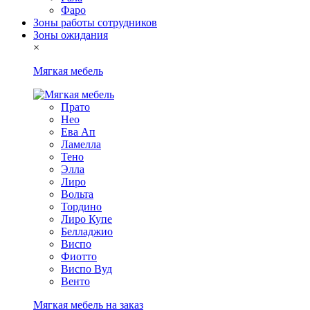
Фаро
Зоны работы сотрудников
Зоны ожидания
×
Мягкая мебель
Прато
Нео
Ева Ап
Ламелла
Тено
Элла
Лиро
Вольта
Тордино
Лиро Купе
Белладжио
Виспо
Фиотто
Виспо Вуд
Венто
Мягкая мебель на заказ