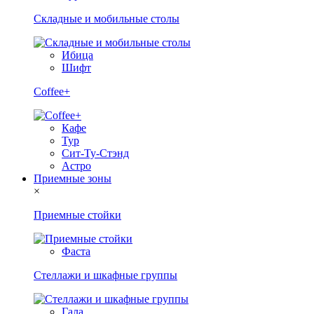
Складные и мобильные столы
Ибица
Шифт
Coffee+
Кафе
Тур
Сит-Ту-Стэнд
Астро
Приемные зоны
×
Приемные стойки
Фаста
Стеллажи и шкафные группы
Гала