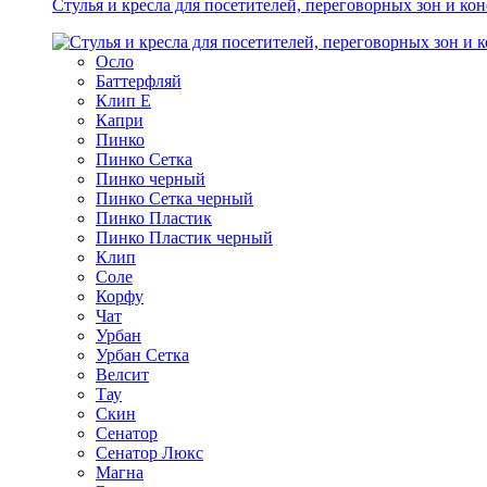
Стулья и кресла для посетителей, переговорных зон и ко
Осло
Баттерфляй
Клип Е
Капри
Пинко
Пинко Сетка
Пинко черный
Пинко Сетка черный
Пинко Пластик
Пинко Пластик черный
Клип
Соле
Корфу
Чат
Урбан
Урбан Сетка
Велсит
Тау
Скин
Сенатор
Сенатор Люкс
Магна