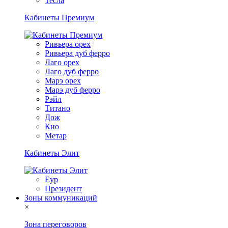
Тесла
Кабинеты Премиум
Ривьера орех
Ривьера дуб ферро
Лаго орех
Лаго дуб ферро
Марэ орех
Марэ дуб ферро
Рэйл
Титано
Дож
Кио
Метар
Кабинеты Элит
Еур
Президент
Зоны коммуникаций
×
Зона переговоров