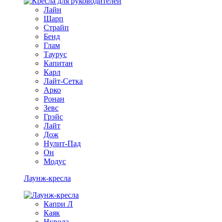
Лайн
Шарп
Страйп
Бенд
Глам
Таурус
Капитан
Карл
Лайт-Сетка
Арко
Ронан
Зевс
Грэйс
Лайт
Дож
Нулит-Пад
Он
Модус
Лаунж-кресла
Капри Л
Каяк
Нувола