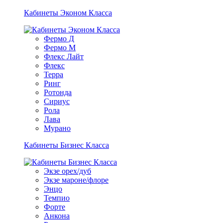
Кабинеты Эконом Класса
Фермо Д
Фермо М
Флекс Лайт
Флекс
Терра
Ринг
Ротонда
Сириус
Рола
Лава
Мурано
Кабинеты Бизнес Класса
Экзе орех/дуб
Экзе мароне/флоре
Энцо
Темпио
Форте
Анкона