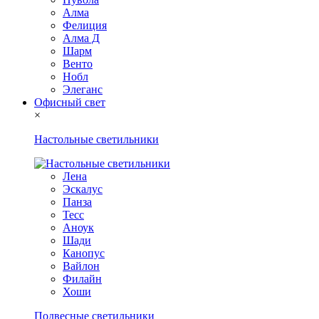
Алма
Фелиция
Алма Д
Шарм
Венто
Нобл
Элеганс
Офисный свет
×
Настольные светильники
Лена
Эскалус
Панза
Тесс
Аноук
Шади
Канопус
Вайлон
Филайн
Хоши
Подвесные светильники