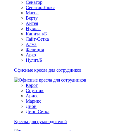
Сенатор
Сенатор Люкс
Магна
Верту
Антея
Нувола
Капитан/Б
Лайт-Сетка
Алма
Фелиция
Арко
Нулит/Б
Офисные кресла для сотрудников
Кэрот
Спутник
Ариес
Марикс
Дион
Дион Сетка
Кресла для руководителей