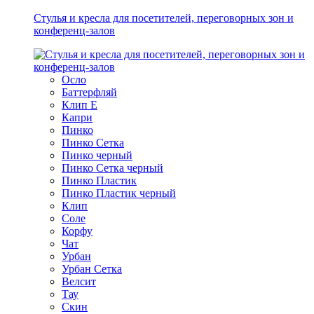
Стулья и кресла для посетителей, переговорных зон и
конференц-залов
Осло
Баттерфляй
Клип Е
Капри
Пинко
Пинко Сетка
Пинко черный
Пинко Сетка черный
Пинко Пластик
Пинко Пластик черный
Клип
Соле
Корфу
Чат
Урбан
Урбан Сетка
Велсит
Тау
Скин