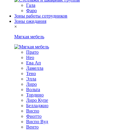
Гала
Фаро
Зоны работы сотрудников
Зоны ожидания
×
Мягкая мебель
Прато
Нео
Ева Ап
Ламелла
Тено
Элла
Лиро
Вольта
Тордино
Лиро Купе
Белладжио
Виспо
Фиотто
Виспо Вуд
Венто