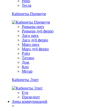
Ренц
Тесла
Кабинеты Премиум
Ривьера орех
Ривьера дуб ферро
Лаго орех
Лаго дуб ферро
Марэ орех
Марэ дуб ферро
Рэйл
Титано
Дож
Кио
Метар
Кабинеты Элит
Еур
Президент
Зоны коммуникаций
×