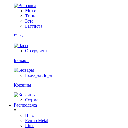
Микс
Типи
Зета
Баттиста
Часы
Орэдодичи
Бювары
Бювары Лорд
Корзины
Форме
Распродажа
×
Blitz
Fermo Metal
Pirce