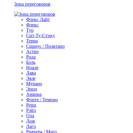
Зона переговоров
Флекс Лайт
Флекс
Тур
Сит-Ту-Стэнд
Терра
Сириус / Позитано
Астро
Рола
Бэль
Ноале
Лава
Экзе
Мурано
Энцо
Анкона
Форте / Темпио
Ренц
Рэйл
Ола
Дож
Лаго
Ривьера / Марэ