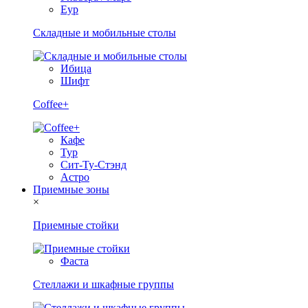
Еур
Складные и мобильные столы
Ибица
Шифт
Coffee+
Кафе
Тур
Сит-Ту-Стэнд
Астро
Приемные зоны
×
Приемные стойки
Фаста
Стеллажи и шкафные группы