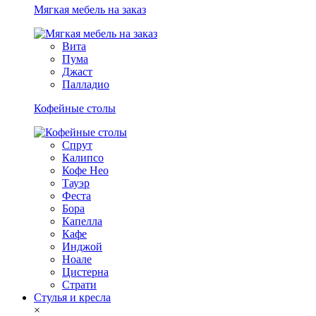
Мягкая мебель на заказ
Вита
Пума
Джаст
Палладио
Кофейные столы
Спрут
Калипсо
Кофе Нео
Тауэр
Феста
Бора
Капелла
Кафе
Инджой
Ноале
Цистерна
Страти
Стулья и кресла
×