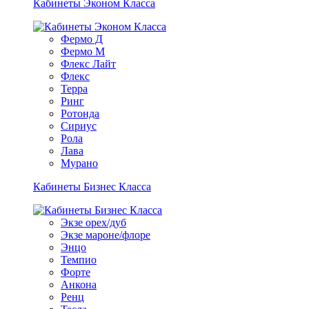
Кабинеты Эконом Класса
Фермо Д
Фермо М
Флекс Лайт
Флекс
Терра
Ринг
Ротонда
Сириус
Рола
Лава
Мурано
Кабинеты Бизнес Класса
Экзе орех/дуб
Экзе мароне/флоре
Энцо
Темпио
Форте
Анкона
Ренц