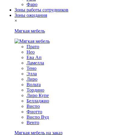
Фаро
Зоны работы сотрудников
Зоны ожидания
×
Мягкая мебель
Прато
Нео
Ева Ап
Ламелла
Тено
Элла
Лиро
Вольта
Тордино
Лиро Купе
Белладжио
Виспо
Фиотто
Виспо Вуд
Венто
Мягкая мебель на заказ