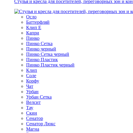
Стулья и кресла для посетителей, переговорных зон и ко
Осло
Баттерфляй
Клип Е
Капри
Пинко
Пинко Сетка
Пинко черный
Пинко Сетка черный
Пинко Пластик
Пинко Пластик черный
Клип
Соле
Корфу
Чат
Урбан
Урбан Сетка
Велсит
Тау
Скин
Сенатор
Сенатор Люкс
Магна