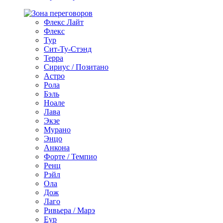
Флекс Лайт
Флекс
Тур
Сит-Ту-Стэнд
Терра
Сириус / Позитано
Астро
Рола
Бэль
Ноале
Лава
Экзе
Мурано
Энцо
Анкона
Форте / Темпио
Ренц
Рэйл
Ола
Дож
Лаго
Ривьера / Марэ
Еур