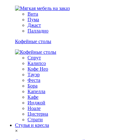
Вита
Пума
Джаст
Палладио
Кофейные столы
Спрут
Калипсо
Кофе Нео
Тауэр
Феста
Бора
Капелла
Кафе
Инджой
Ноале
Цистерна
Страти
Стулья и кресла
×