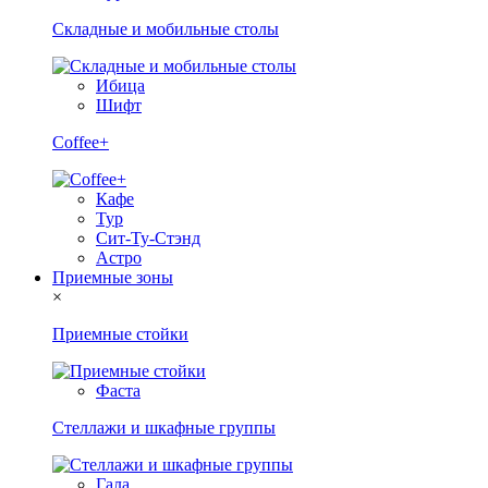
Складные и мобильные столы
Ибица
Шифт
Coffee+
Кафе
Тур
Сит-Ту-Стэнд
Астро
Приемные зоны
×
Приемные стойки
Фаста
Стеллажи и шкафные группы
Гала