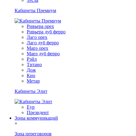
Тесла
Кабинеты Премиум
Ривьера орех
Ривьера дуб ферро
Лаго орех
Лаго дуб ферро
Марэ орех
Марэ дуб ферро
Рэйл
Титано
Дож
Кио
Метар
Кабинеты Элит
Еур
Президент
Зоны коммуникаций
×
Зона переговоров