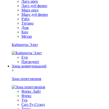
Лаго орех
Лаго дуб ферро
Марэ орех
Марэ дуб ферро
Рэйл
Титано
Дож
Кио
Метар
Кабинеты Элит
Еур
Президент
Зоны коммуникаций
×
Зона переговоров
Флекс Лайт
Флекс
Тур
Сит-Ту-Стэнд
Терра