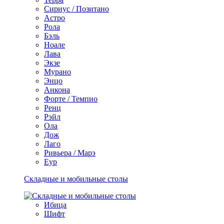
Сириус / Позитано
Астро
Рола
Бэль
Ноале
Лава
Экзе
Мурано
Энцо
Анкона
Форте / Темпио
Ренц
Рэйл
Ола
Дож
Лаго
Ривьера / Марэ
Еур
Складные и мобильные столы
Ибица
Шифт