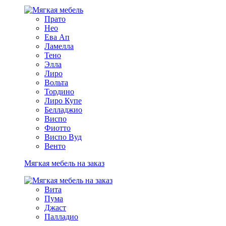
Прато
Нео
Ева Ап
Ламелла
Тено
Элла
Лиро
Вольта
Тордино
Лиро Купе
Белладжио
Виспо
Фиотто
Виспо Вуд
Венто
Мягкая мебель на заказ
Вита
Пума
Джаст
Палладио