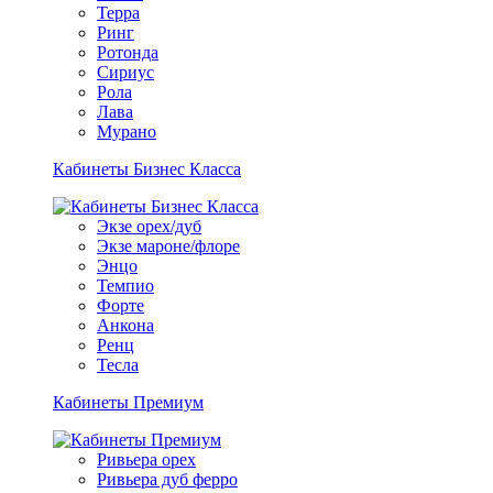
Терра
Ринг
Ротонда
Сириус
Рола
Лава
Мурано
Кабинеты Бизнес Класса
Экзе орех/дуб
Экзе мароне/флоре
Энцо
Темпио
Форте
Анкона
Ренц
Тесла
Кабинеты Премиум
Ривьера орех
Ривьера дуб ферро