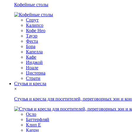
Кофейные столы
Спрут
Калипсо
Кофе Нео
Тауэр
Феста
Бора
Капелла
Кафе
Инджой
Ноале
Цистерна
Страти
Стулья и кресла
×
Стулья и кресла для посетителей, переговорных зон и ко
Осло
Баттерфляй
Клип Е
Капри