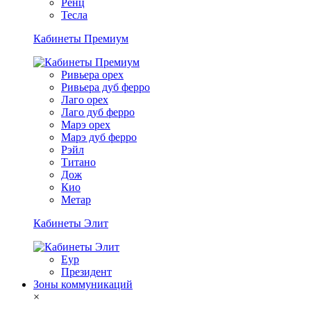
Ренц
Тесла
Кабинеты Премиум
Ривьера орех
Ривьера дуб ферро
Лаго орех
Лаго дуб ферро
Марэ орех
Марэ дуб ферро
Рэйл
Титано
Дож
Кио
Метар
Кабинеты Элит
Еур
Президент
Зоны коммуникаций
×