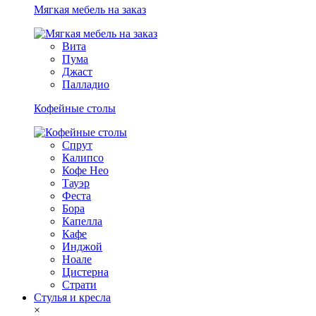
Мягкая мебель на заказ
Вита
Пума
Джаст
Палладио
Кофейные столы
Спрут
Калипсо
Кофе Нео
Тауэр
Феста
Бора
Капелла
Кафе
Инджой
Ноале
Цистерна
Страти
Стулья и кресла
×