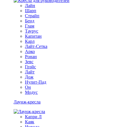
Лайн
Шарп
Страйп
Бенд
Глам
Таурус
Капитан
Карл
Лайт-Сетка
Арко
Ронан
Зевс
Грэйс
Лайт
Дож
Нулит-Пад
Он
Модус
Лаунж-кресла
Капри Л
Каяк
Нувола