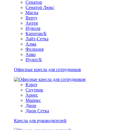
Сенатор
Сенатор Люкс
Магна
Верту
Антея
Нувола
Капитан/Б
Лайт-Сетка
Алма
Фелиция
Арко
Нулит/Б
Офисные кресла для сотрудников
Кэрот
Спутник
Ариес
Марикс
Дион
Дион Сетка
Кресла для руководителей