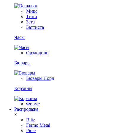
Микс
Типи
Зета
Баттиста
Часы
Орэдодичи
Бювары
Бювары Лорд
Корзины
Форме
Распродажа
×
Blitz
Fermo Metal
Pirce