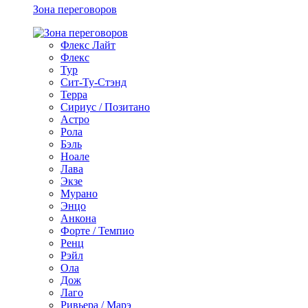
Зона переговоров
Флекс Лайт
Флекс
Тур
Сит-Ту-Стэнд
Терра
Сириус / Позитано
Астро
Рола
Бэль
Ноале
Лава
Экзе
Мурано
Энцо
Анкона
Форте / Темпио
Ренц
Рэйл
Ола
Дож
Лаго
Ривьера / Марэ