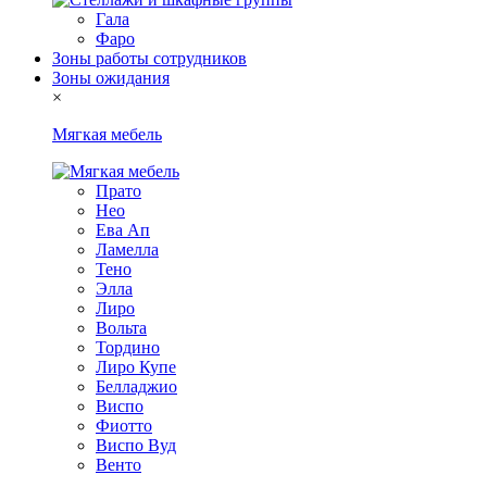
Гала
Фаро
Зоны работы сотрудников
Зоны ожидания
×
Мягкая мебель
Прато
Нео
Ева Ап
Ламелла
Тено
Элла
Лиро
Вольта
Тордино
Лиро Купе
Белладжио
Виспо
Фиотто
Виспо Вуд
Венто