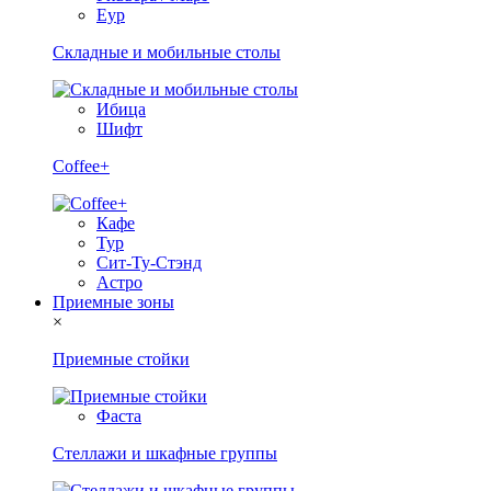
Еур
Складные и мобильные столы
Ибица
Шифт
Coffee+
Кафе
Тур
Сит-Ту-Стэнд
Астро
Приемные зоны
×
Приемные стойки
Фаста
Стеллажи и шкафные группы