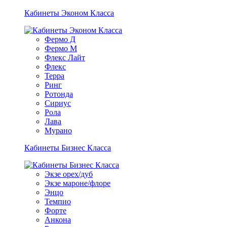
Кабинеты Эконом Класса
Фермо Д
Фермо М
Флекс Лайт
Флекс
Терра
Ринг
Ротонда
Сириус
Рола
Лава
Мурано
Кабинеты Бизнес Класса
Экзе орех/дуб
Экзе мароне/флоре
Энцо
Темпио
Форте
Анкона