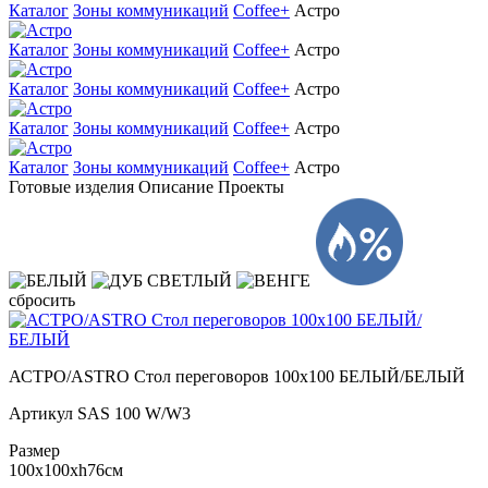
Каталог
Зоны коммуникаций
Coffee+
Астро
Каталог
Зоны коммуникаций
Coffee+
Астро
Каталог
Зоны коммуникаций
Coffee+
Астро
Каталог
Зоны коммуникаций
Coffee+
Астро
Каталог
Зоны коммуникаций
Coffee+
Астро
Готовые изделия
Описание
Проекты
сбросить
АСТРО/ASTRO Стол переговоров 100х100 БЕЛЫЙ/БЕЛЫЙ
Артикул
SAS 100 W/W3
Размер
100x100xh76см