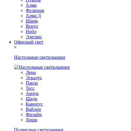
Алма
Фелиция
Алма Д
Шарм
Венто
Нобл
Элеганс
Офисный свет
×
Настольные светильники
Лена
Эскалус
Панза
Тесс
Аноук
Шади
Канопус
Вайлон
Филайн
Хоши
Подвесные светильники