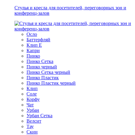
Стулья и кресла для посетителей, переговорных зон и
конференц-залов
Осло
Баттерфляй
Клип Е
Капри
Пинко
Пинко Сетка
Пинко черный
Пинко Сетка черный
Пинко Пластик
Пинко Пластик черный
Клип
Соле
Корфу
Чат
Урбан
Урбан Сетка
Велсит
Тау
Скин