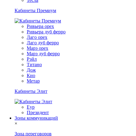
Тесла
Кабинеты Премиум
Ривьера орех
Ривьера дуб ферро
Лаго орех
Лаго дуб ферро
Марэ орех
Марэ дуб ферро
Рэйл
Титано
Дож
Кио
Метар
Кабинеты Элит
Еур
Президент
Зоны коммуникаций
×
Зона переговоров