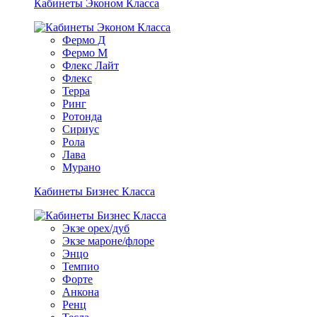
Кабинеты Эконом Класса
Фермо Д
Фермо М
Флекс Лайт
Флекс
Терра
Ринг
Ротонда
Сириус
Рола
Лава
Мурано
Кабинеты Бизнес Класса
Экзе орех/дуб
Экзе мароне/флоре
Энцо
Темпио
Форте
Анкона
Ренц