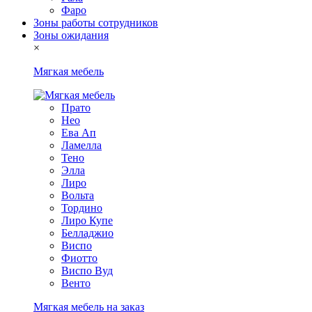
Фаро
Зоны работы сотрудников
Зоны ожидания
×
Мягкая мебель
Прато
Нео
Ева Ап
Ламелла
Тено
Элла
Лиро
Вольта
Тордино
Лиро Купе
Белладжио
Виспо
Фиотто
Виспо Вуд
Венто
Мягкая мебель на заказ