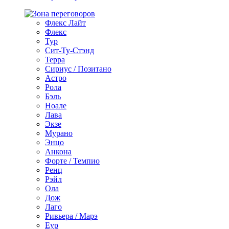
Флекс Лайт
Флекс
Тур
Сит-Ту-Стэнд
Терра
Сириус / Позитано
Астро
Рола
Бэль
Ноале
Лава
Экзе
Мурано
Энцо
Анкона
Форте / Темпио
Ренц
Рэйл
Ола
Дож
Лаго
Ривьера / Марэ
Еур