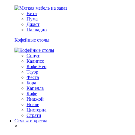
Вита
Пума
Джаст
Палладио
Кофейные столы
Спрут
Калипсо
Кофе Нео
Тауэр
Феста
Бора
Капелла
Кафе
Инджой
Ноале
Цистерна
Страти
Стулья и кресла
×