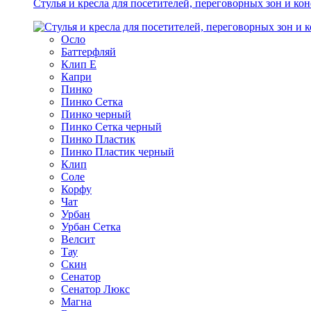
Стулья и кресла для посетителей, переговорных зон и ко
Осло
Баттерфляй
Клип Е
Капри
Пинко
Пинко Сетка
Пинко черный
Пинко Сетка черный
Пинко Пластик
Пинко Пластик черный
Клип
Соле
Корфу
Чат
Урбан
Урбан Сетка
Велсит
Тау
Скин
Сенатор
Сенатор Люкс
Магна