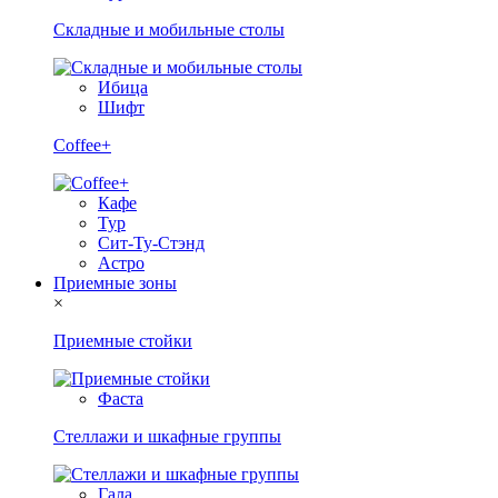
Складные и мобильные столы
Ибица
Шифт
Coffee+
Кафе
Тур
Сит-Ту-Стэнд
Астро
Приемные зоны
×
Приемные стойки
Фаста
Стеллажи и шкафные группы
Гала