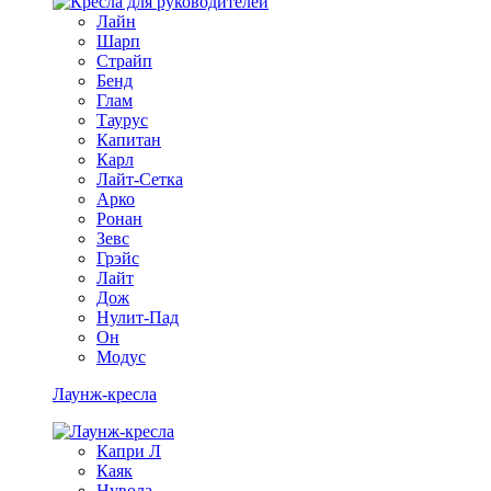
Лайн
Шарп
Страйп
Бенд
Глам
Таурус
Капитан
Карл
Лайт-Сетка
Арко
Ронан
Зевс
Грэйс
Лайт
Дож
Нулит-Пад
Он
Модус
Лаунж-кресла
Капри Л
Каяк
Нувола