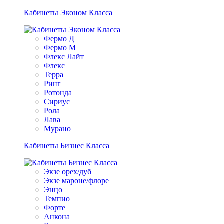
Кабинеты Эконом Класса
Фермо Д
Фермо М
Флекс Лайт
Флекс
Терра
Ринг
Ротонда
Сириус
Рола
Лава
Мурано
Кабинеты Бизнес Класса
Экзе орех/дуб
Экзе мароне/флоре
Энцо
Темпио
Форте
Анкона