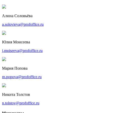
Алина Соловьёва
a.solovieva@profoffice.ru
Юлия Моисеева
j.moiseeva@profoffice.ru
Мария Попова
m.popova@profoffice.ru
Никита Толстов
n.tolstov@profoffice.ru