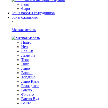
Гала
Фаро
Зоны работы сотрудников
Зоны ожидания
×
Мягкая мебель
Прато
Нео
Ева Ап
Ламелла
Тено
Элла
Лиро
Вольта
Тордино
Лиро Купе
Белладжио
Виспо
Фиотто
Виспо Вуд
Венто