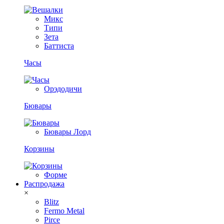
Микс
Типи
Зета
Баттиста
Часы
Орэдодичи
Бювары
Бювары Лорд
Корзины
Форме
Распродажа
×
Blitz
Fermo Metal
Pirce