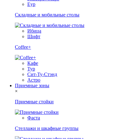
Еур
Складные и мобильные столы
Ибица
Шифт
Coffee+
Кафе
Тур
Сит-Ту-Стэнд
Астро
Приемные зоны
×
Приемные стойки
Фаста
Стеллажи и шкафные группы