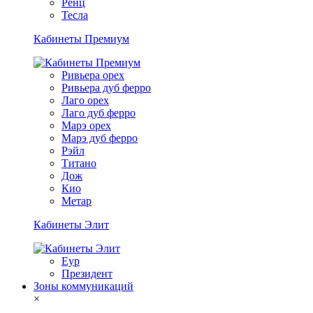
Ренц
Тесла
Кабинеты Премиум
Ривьера орех
Ривьера дуб ферро
Лаго орех
Лаго дуб ферро
Марэ орех
Марэ дуб ферро
Рэйл
Титано
Дож
Кио
Метар
Кабинеты Элит
Еур
Президент
Зоны коммуникаций
×