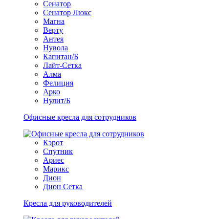
Сенатор
Сенатор Люкс
Магна
Верту
Антея
Нувола
Капитан/Б
Лайт-Сетка
Алма
Фелиция
Арко
Нулит/Б
Офисные кресла для сотрудников
Кэрот
Спутник
Ариес
Марикс
Дион
Дион Сетка
Кресла для руководителей