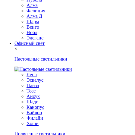
Алма
Фелиция
Алма Д
Шарм
Венто
Нобл
Элеганс
Офисный свет
×
Настольные светильники
Лена
Эскалус
Панза
Тесс
Аноук
Шади
Канопус
Вайлон
Филайн
Хоши
Подвесные светильники