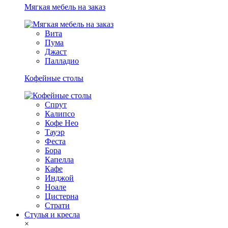
Мягкая мебель на заказ
Вита
Пума
Джаст
Палладио
Кофейные столы
Спрут
Калипсо
Кофе Нео
Тауэр
Феста
Бора
Капелла
Кафе
Инджой
Ноале
Цистерна
Страти
Стулья и кресла
×