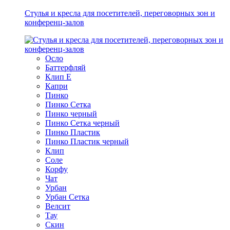
Стулья и кресла для посетителей, переговорных зон и
конференц-залов
Осло
Баттерфляй
Клип Е
Капри
Пинко
Пинко Сетка
Пинко черный
Пинко Сетка черный
Пинко Пластик
Пинко Пластик черный
Клип
Соле
Корфу
Чат
Урбан
Урбан Сетка
Велсит
Тау
Скин