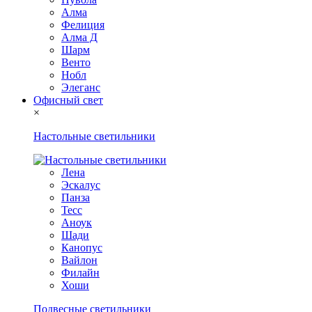
Алма
Фелиция
Алма Д
Шарм
Венто
Нобл
Элеганс
Офисный свет
×
Настольные светильники
Лена
Эскалус
Панза
Тесс
Аноук
Шади
Канопус
Вайлон
Филайн
Хоши
Подвесные светильники