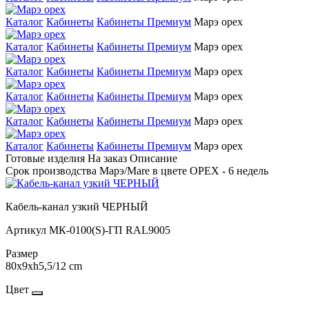
Каталог
Кабинеты
Кабинеты Премиум
Марэ орех
Каталог
Кабинеты
Кабинеты Премиум
Марэ орех
Каталог
Кабинеты
Кабинеты Премиум
Марэ орех
Каталог
Кабинеты
Кабинеты Премиум
Марэ орех
Каталог
Кабинеты
Кабинеты Премиум
Марэ орех
Каталог
Кабинеты
Кабинеты Премиум
Марэ орех
Готовые изделия
На заказ
Описание
Срок производства Марэ/Mare в цвете ОРЕХ - 6 недель
Кабель-канал узкий ЧЕРНЫЙ
Артикул
МК-0100(S)-ГП RAL9005
Размер
80х9хh5,5/12 cm
Цвет