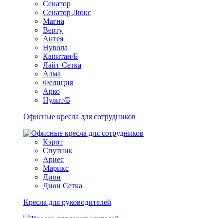
Сенатор
Сенатор Люкс
Магна
Верту
Антея
Нувола
Капитан/Б
Лайт-Сетка
Алма
Фелиция
Арко
Нулит/Б
Офисные кресла для сотрудников
Кэрот
Спутник
Ариес
Марикс
Дион
Дион Сетка
Кресла для руководителей