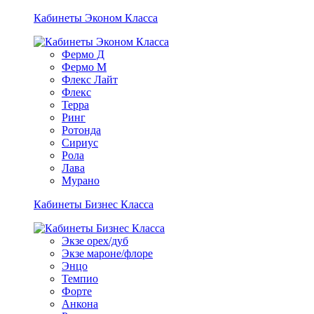
Кабинеты Эконом Класса
Фермо Д
Фермо М
Флекс Лайт
Флекс
Терра
Ринг
Ротонда
Сириус
Рола
Лава
Мурано
Кабинеты Бизнес Класса
Экзе орех/дуб
Экзе мароне/флоре
Энцо
Темпио
Форте
Анкона