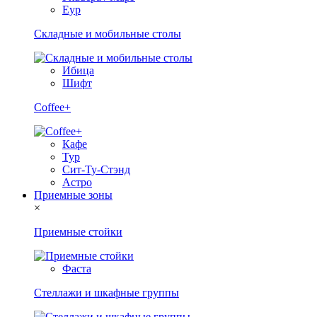
Еур
Складные и мобильные столы
Ибица
Шифт
Coffee+
Кафе
Тур
Сит-Ту-Стэнд
Астро
Приемные зоны
×
Приемные стойки
Фаста
Стеллажи и шкафные группы