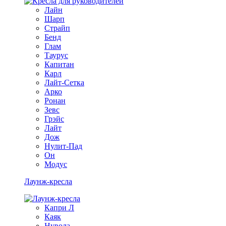
Лайн
Шарп
Страйп
Бенд
Глам
Таурус
Капитан
Карл
Лайт-Сетка
Арко
Ронан
Зевс
Грэйс
Лайт
Дож
Нулит-Пад
Он
Модус
Лаунж-кресла
Капри Л
Каяк
Нувола