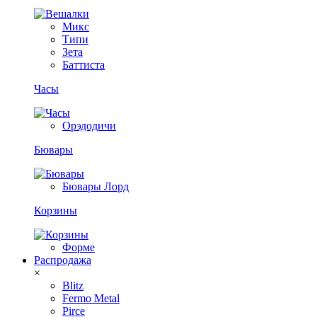
Микс
Типи
Зета
Баттиста
Часы
Орэдодичи
Бювары
Бювары Лорд
Корзины
Форме
Распродажа
×
Blitz
Fermo Metal
Pirce