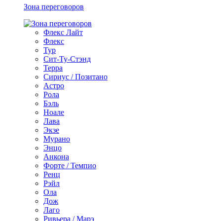
Зона переговоров
Флекс Лайт
Флекс
Тур
Сит-Ту-Стэнд
Терра
Сириус / Позитано
Астро
Рола
Бэль
Ноале
Лава
Экзе
Мурано
Энцо
Анкона
Форте / Темпио
Ренц
Рэйл
Ола
Дож
Лаго
Ривьера / Марэ