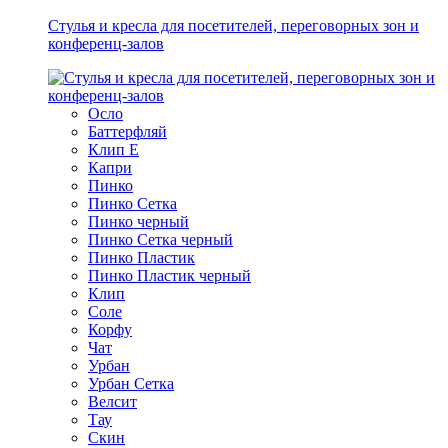
Стулья и кресла для посетителей, переговорных зон и
конференц-залов
Осло
Баттерфляй
Клип Е
Капри
Пинко
Пинко Сетка
Пинко черный
Пинко Сетка черный
Пинко Пластик
Пинко Пластик черный
Клип
Соле
Корфу
Чат
Урбан
Урбан Сетка
Велсит
Тау
Скин