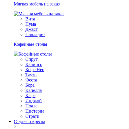
Мягкая мебель на заказ
Вита
Пума
Джаст
Палладио
Кофейные столы
Спрут
Калипсо
Кофе Нео
Тауэр
Феста
Бора
Капелла
Кафе
Инджой
Ноале
Цистерна
Страти
Стулья и кресла
×