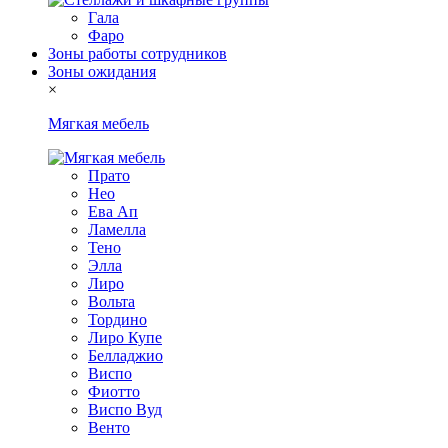
Гала
Фаро
Зоны работы сотрудников
Зоны ожидания
×
Мягкая мебель
Прато
Нео
Ева Ап
Ламелла
Тено
Элла
Лиро
Вольта
Тордино
Лиро Купе
Белладжио
Виспо
Фиотто
Виспо Вуд
Венто