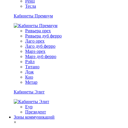
Ренц
Тесла
Кабинеты Премиум
Ривьера орех
Ривьера дуб ферро
Лаго орех
Лаго дуб ферро
Марэ орех
Марэ дуб ферро
Рэйл
Титано
Дож
Кио
Метар
Кабинеты Элит
Еур
Президент
Зоны коммуникаций
×