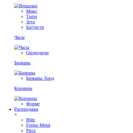
Микс
Типи
Зета
Баттиста
Часы
Орэдодичи
Бювары
Бювары Лорд
Корзины
Форме
Распродажа
×
Blitz
Fermo Metal
Pirce