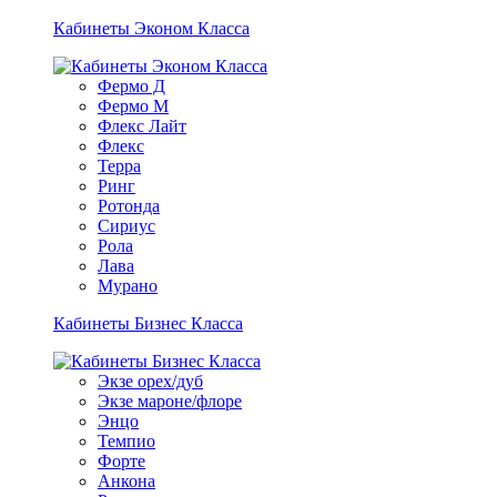
Кабинеты Эконом Класса
Фермо Д
Фермо М
Флекс Лайт
Флекс
Терра
Ринг
Ротонда
Сириус
Рола
Лава
Мурано
Кабинеты Бизнес Класса
Экзе орех/дуб
Экзе мароне/флоре
Энцо
Темпио
Форте
Анкона