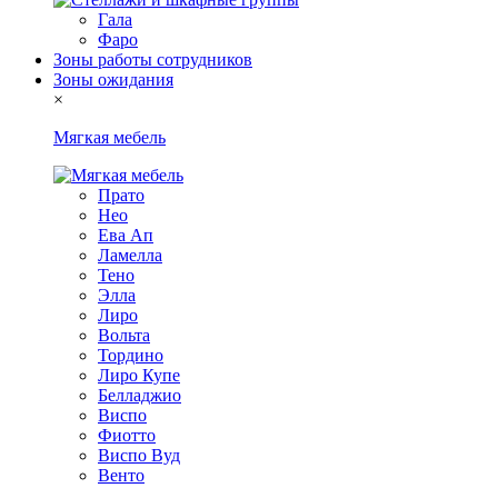
Гала
Фаро
Зоны работы сотрудников
Зоны ожидания
×
Мягкая мебель
Прато
Нео
Ева Ап
Ламелла
Тено
Элла
Лиро
Вольта
Тордино
Лиро Купе
Белладжио
Виспо
Фиотто
Виспо Вуд
Венто