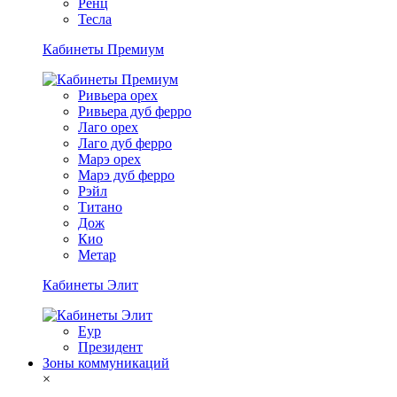
Ренц
Тесла
Кабинеты Премиум
Ривьера орех
Ривьера дуб ферро
Лаго орех
Лаго дуб ферро
Марэ орех
Марэ дуб ферро
Рэйл
Титано
Дож
Кио
Метар
Кабинеты Элит
Еур
Президент
Зоны коммуникаций
×