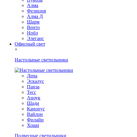
Алма
Фелиция
Алма Д
Шарм
Венто
Нобл
Элеганс
Офисный свет
×
Настольные светильники
Лена
Эскалус
Панза
Тесс
Аноук
Шади
Канопус
Вайлон
Филайн
Хоши
Подвесные светильники