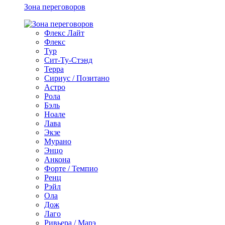
Зона переговоров
Флекс Лайт
Флекс
Тур
Сит-Ту-Стэнд
Терра
Сириус / Позитано
Астро
Рола
Бэль
Ноале
Лава
Экзе
Мурано
Энцо
Анкона
Форте / Темпио
Ренц
Рэйл
Ола
Дож
Лаго
Ривьера / Марэ