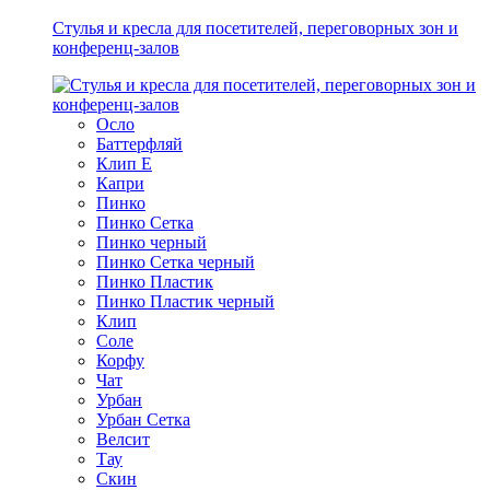
Стулья и кресла для посетителей, переговорных зон и
конференц-залов
Осло
Баттерфляй
Клип Е
Капри
Пинко
Пинко Сетка
Пинко черный
Пинко Сетка черный
Пинко Пластик
Пинко Пластик черный
Клип
Соле
Корфу
Чат
Урбан
Урбан Сетка
Велсит
Тау
Скин