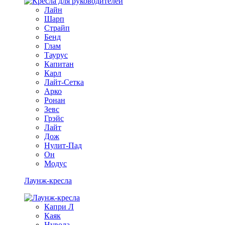
Лайн
Шарп
Страйп
Бенд
Глам
Таурус
Капитан
Карл
Лайт-Сетка
Арко
Ронан
Зевс
Грэйс
Лайт
Дож
Нулит-Пад
Он
Модус
Лаунж-кресла
Капри Л
Каяк
Нувола