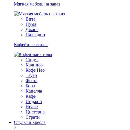
Мягкая мебель на заказ
Вита
Пума
Джаст
Палладио
Кофейные столы
Спрут
Калипсо
Кофе Нео
Тауэр
Феста
Бора
Капелла
Кафе
Инджой
Ноале
Цистерна
Страти
Стулья и кресла
×