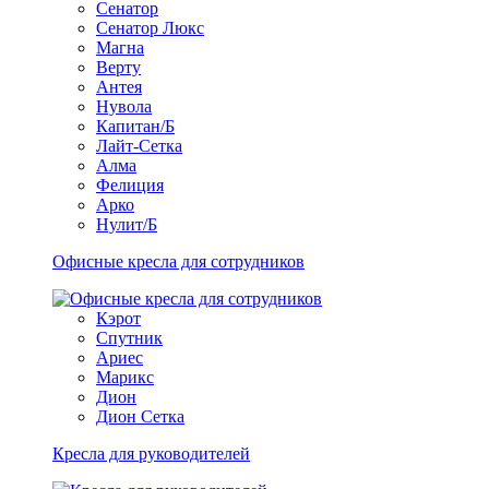
Сенатор
Сенатор Люкс
Магна
Верту
Антея
Нувола
Капитан/Б
Лайт-Сетка
Алма
Фелиция
Арко
Нулит/Б
Офисные кресла для сотрудников
Кэрот
Спутник
Ариес
Марикс
Дион
Дион Сетка
Кресла для руководителей