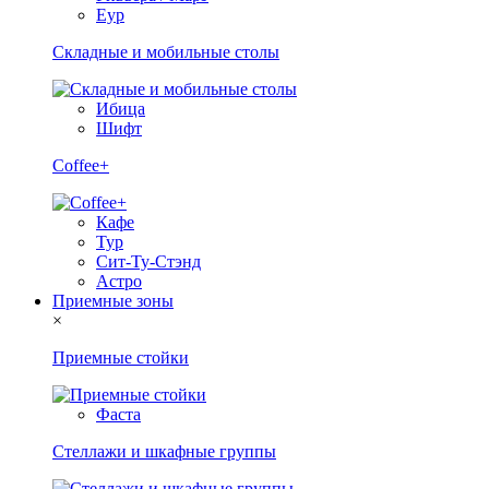
Еур
Складные и мобильные столы
Ибица
Шифт
Coffee+
Кафе
Тур
Сит-Ту-Стэнд
Астро
Приемные зоны
×
Приемные стойки
Фаста
Стеллажи и шкафные группы