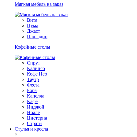
Мягкая мебель на заказ
Вита
Пума
Джаст
Палладио
Кофейные столы
Спрут
Калипсо
Кофе Нео
Тауэр
Феста
Бора
Капелла
Кафе
Инджой
Ноале
Цистерна
Страти
Стулья и кресла
×