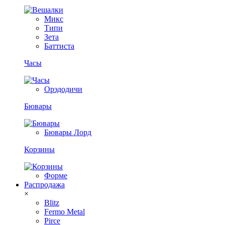
Микс
Типи
Зета
Баттиста
Часы
Орэдодичи
Бювары
Бювары Лорд
Корзины
Форме
Распродажа
×
Blitz
Fermo Metal
Pirce