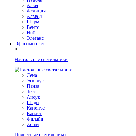
Алма
Фелиция
Алма Д
Шарм
Венто
Нобл
Элеганс
Офисный свет
×
Настольные светильники
Лена
Эскалус
Панза
Тесс
Аноук
Шади
Канопус
Вайлон
Филайн
Хоши
Подвесные светильники