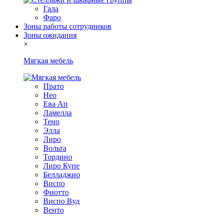
Гала
Фаро
Зоны работы сотрудников
Зоны ожидания
×
Мягкая мебель
Прато
Нео
Ева Ап
Ламелла
Тено
Элла
Лиро
Вольта
Тордино
Лиро Купе
Белладжио
Виспо
Фиотто
Виспо Вуд
Венто