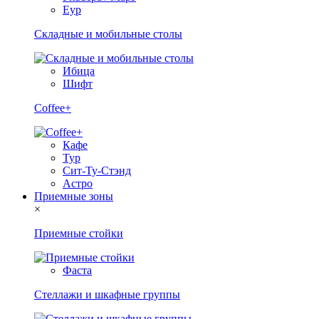
Еур
Складные и мобильные столы
Ибица
Шифт
Coffee+
Кафе
Тур
Сит-Ту-Стэнд
Астро
Приемные зоны
×
Приемные стойки
Фаста
Стеллажи и шкафные группы