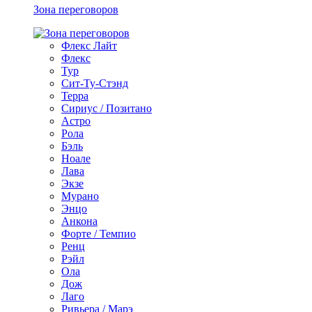
Зона переговоров
Флекс Лайт
Флекс
Тур
Сит-Ту-Стэнд
Терра
Сириус / Позитано
Астро
Рола
Бэль
Ноале
Лава
Экзе
Мурано
Энцо
Анкона
Форте / Темпио
Ренц
Рэйл
Ола
Дож
Лаго
Ривьера / Марэ