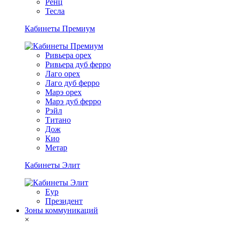
Ренц
Тесла
Кабинеты Премиум
Ривьера орех
Ривьера дуб ферро
Лаго орех
Лаго дуб ферро
Марэ орех
Марэ дуб ферро
Рэйл
Титано
Дож
Кио
Метар
Кабинеты Элит
Еур
Президент
Зоны коммуникаций
×