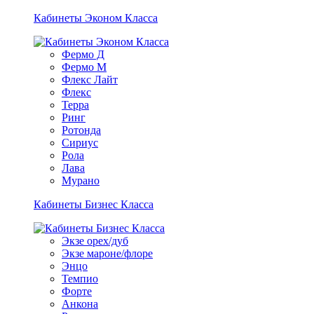
Кабинеты Эконом Класса
Фермо Д
Фермо М
Флекс Лайт
Флекс
Терра
Ринг
Ротонда
Сириус
Рола
Лава
Мурано
Кабинеты Бизнес Класса
Экзе орех/дуб
Экзе мароне/флоре
Энцо
Темпио
Форте
Анкона