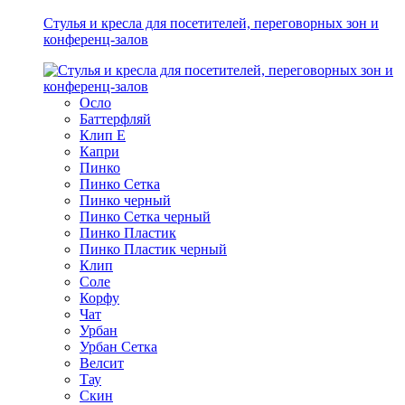
Стулья и кресла для посетителей, переговорных зон и
конференц-залов
Осло
Баттерфляй
Клип Е
Капри
Пинко
Пинко Сетка
Пинко черный
Пинко Сетка черный
Пинко Пластик
Пинко Пластик черный
Клип
Соле
Корфу
Чат
Урбан
Урбан Сетка
Велсит
Тау
Скин