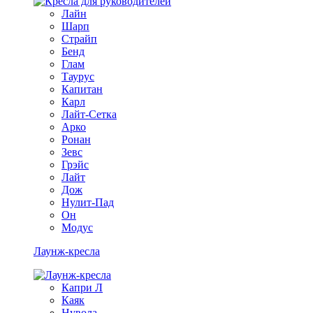
Лайн
Шарп
Страйп
Бенд
Глам
Таурус
Капитан
Карл
Лайт-Сетка
Арко
Ронан
Зевс
Грэйс
Лайт
Дож
Нулит-Пад
Он
Модус
Лаунж-кресла
Капри Л
Каяк
Нувола