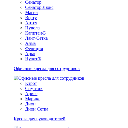
Сенатор
Сенатор Люкс
Магна
Верту
Антея
Нувола
Капитан/Б
Лайт-Сетка
Алма
Фелиция
Арко
Нулит/Б
Офисные кресла для сотрудников
Кэрот
Спутник
Ариес
Марикс
Дион
Дион Сетка
Кресла для руководителей