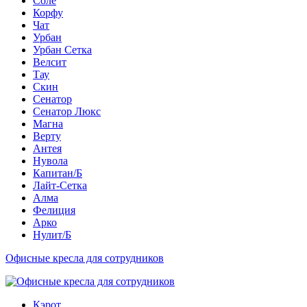
Соле
Корфу
Чат
Урбан
Урбан Сетка
Велсит
Тау
Скин
Сенатор
Сенатор Люкс
Магна
Верту
Антея
Нувола
Капитан/Б
Лайт-Сетка
Алма
Фелиция
Арко
Нулит/Б
Офисные кресла для сотрудников
Кэрот