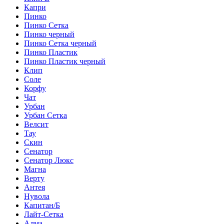
Капри
Пинко
Пинко Сетка
Пинко черный
Пинко Сетка черный
Пинко Пластик
Пинко Пластик черный
Клип
Соле
Корфу
Чат
Урбан
Урбан Сетка
Велсит
Тау
Скин
Сенатор
Сенатор Люкс
Магна
Верту
Антея
Нувола
Капитан/Б
Лайт-Сетка
Алма