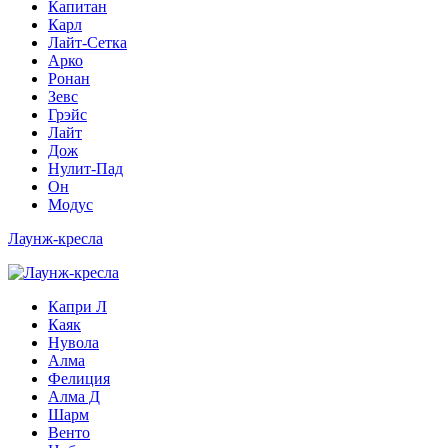
Капитан
Карл
Лайт-Сетка
Арко
Ронан
Зевс
Грэйс
Лайт
Дож
Нулит-Пад
Он
Модус
Лаунж-кресла
Капри Л
Каяк
Нувола
Алма
Фелиция
Алма Д
Шарм
Венто