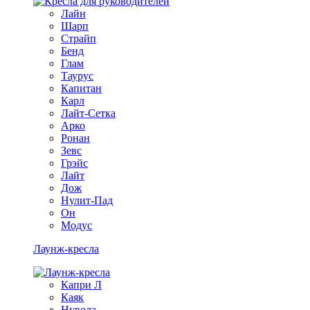
Лайн
Шарп
Страйп
Бенд
Глам
Таурус
Капитан
Карл
Лайт-Сетка
Арко
Ронан
Зевс
Грэйс
Лайт
Дож
Нулит-Пад
Он
Модус
Лаунж-кресла
Капри Л
Каяк
Нувола