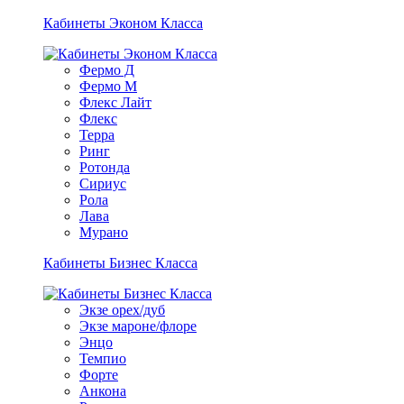
Кабинеты Эконом Класса
Фермо Д
Фермо М
Флекс Лайт
Флекс
Терра
Ринг
Ротонда
Сириус
Рола
Лава
Мурано
Кабинеты Бизнес Класса
Экзе орех/дуб
Экзе мароне/флоре
Энцо
Темпио
Форте
Анкона