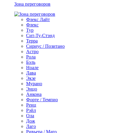
Зона переговоров
Флекс Лайт
Флекс
Тур
Сит-Ту-Стэнд
Терра
Сириус / Позитано
Астро
Рола
Бэль
Ноале
Лава
Экзе
Мурано
Энцо
Анкона
Форте / Темпио
Ренц
Рэйл
Ола
Дож
Лаго
Ривьера / Марэ