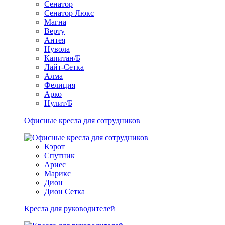
Сенатор
Сенатор Люкс
Магна
Верту
Антея
Нувола
Капитан/Б
Лайт-Сетка
Алма
Фелиция
Арко
Нулит/Б
Офисные кресла для сотрудников
Кэрот
Спутник
Ариес
Марикс
Дион
Дион Сетка
Кресла для руководителей