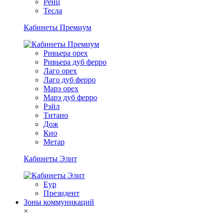
Ренц
Тесла
Кабинеты Премиум
Ривьера орех
Ривьера дуб ферро
Лаго орех
Лаго дуб ферро
Марэ орех
Марэ дуб ферро
Рэйл
Титано
Дож
Кио
Метар
Кабинеты Элит
Еур
Президент
Зоны коммуникаций
×