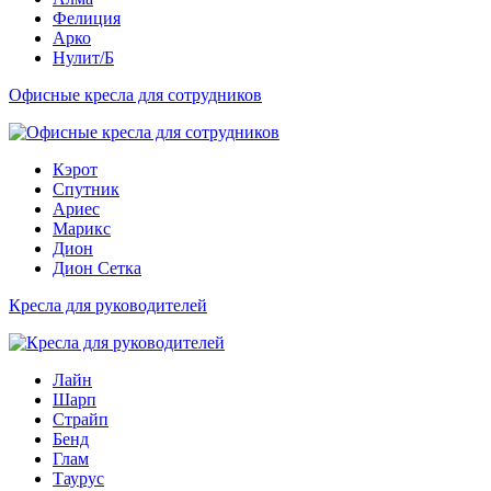
Фелиция
Арко
Нулит/Б
Офисные кресла для сотрудников
Кэрот
Спутник
Ариес
Марикс
Дион
Дион Сетка
Кресла для руководителей
Лайн
Шарп
Страйп
Бенд
Глам
Таурус