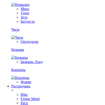
Микс
Типи
Зета
Баттиста
Часы
Орэдодичи
Бювары
Бювары Лорд
Корзины
Форме
Распродажа
×
Blitz
Fermo Metal
Pirce