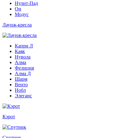
Нулит-Пад
Он
Модус
Лаунж-кресла
Капри Л
Каяк
Нувола
Алма
Фелиция
Алма Д
Шарм
Венто
Нобл
Элеганс
Кэрот
Спутник