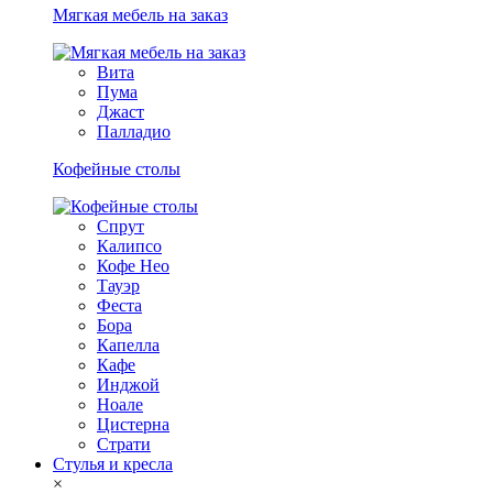
Мягкая мебель на заказ
Вита
Пума
Джаст
Палладио
Кофейные столы
Спрут
Калипсо
Кофе Нео
Тауэр
Феста
Бора
Капелла
Кафе
Инджой
Ноале
Цистерна
Страти
Стулья и кресла
×