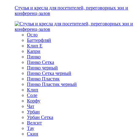
Стулья и кресла для посетителей, переговорных зон и
конференц-залов
Осло
Баттерфляй
Клип Е
Капри
Пинко
Пинко Сетка
Пинко черный
Пинко Сетка черный
Пинко Пластик
Пинко Пластик черный
Клип
Соле
Корфу
Чат
Урбан
Урбан Сетка
Велсит
Тау
Скин