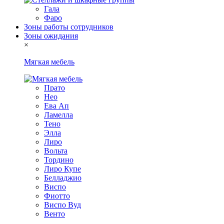
Гала
Фаро
Зоны работы сотрудников
Зоны ожидания
×
Мягкая мебель
Прато
Нео
Ева Ап
Ламелла
Тено
Элла
Лиро
Вольта
Тордино
Лиро Купе
Белладжио
Виспо
Фиотто
Виспо Вуд
Венто