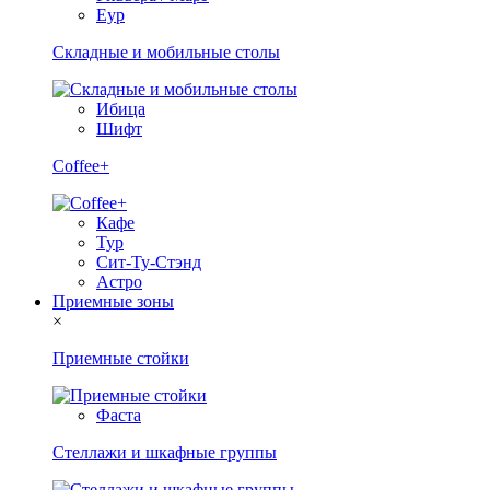
Еур
Складные и мобильные столы
Ибица
Шифт
Coffee+
Кафе
Тур
Сит-Ту-Стэнд
Астро
Приемные зоны
×
Приемные стойки
Фаста
Стеллажи и шкафные группы