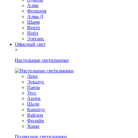
Алма
Фелиция
Алма Д
Шарм
Венто
Нобл
Элеганс
Офисный свет
×
Настольные светильники
Лена
Эскалус
Панза
Тесс
Аноук
Шади
Канопус
Вайлон
Филайн
Хоши
Подвесные светильники