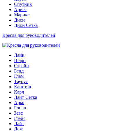
Спутник
Ариес
Марикс
Дион
Дион Сетка
Кресла для руководителей
Лайн
Шарп
Страйп
Бенд
Глам
Таурус
Капитан
Карл
Лайт-Сетка
Арко
Ронан
Зевс
Грэйс
Лайт
Дож