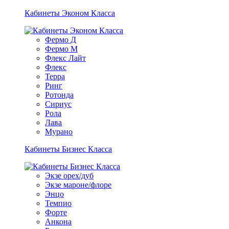
Кабинеты Эконом Класса
Фермо Д
Фермо М
Флекс Лайт
Флекс
Терра
Ринг
Ротонда
Сириус
Рола
Лава
Мурано
Кабинеты Бизнес Класса
Экзе орех/дуб
Экзе мароне/флоре
Энцо
Темпио
Форте
Анкона