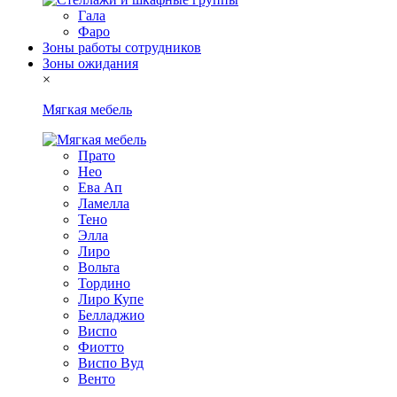
Гала
Фаро
Зоны работы сотрудников
Зоны ожидания
×
Мягкая мебель
Прато
Нео
Ева Ап
Ламелла
Тено
Элла
Лиро
Вольта
Тордино
Лиро Купе
Белладжио
Виспо
Фиотто
Виспо Вуд
Венто