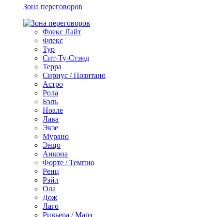
Зона переговоров
Флекс Лайт
Флекс
Тур
Сит-Ту-Стэнд
Терра
Сириус / Позитано
Астро
Рола
Бэль
Ноале
Лава
Экзе
Мурано
Энцо
Анкона
Форте / Темпио
Ренц
Рэйл
Ола
Дож
Лаго
Ривьера / Марэ