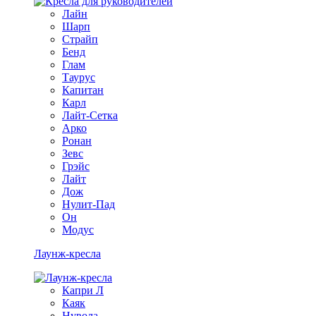
Лайн
Шарп
Страйп
Бенд
Глам
Таурус
Капитан
Карл
Лайт-Сетка
Арко
Ронан
Зевс
Грэйс
Лайт
Дож
Нулит-Пад
Он
Модус
Лаунж-кресла
Капри Л
Каяк
Нувола