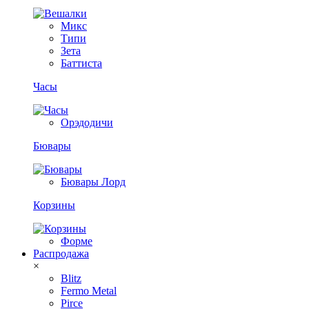
Микс
Типи
Зета
Баттиста
Часы
Орэдодичи
Бювары
Бювары Лорд
Корзины
Форме
Распродажа
×
Blitz
Fermo Metal
Pirce