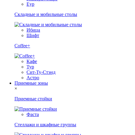
Еур
Складные и мобильные столы
Ибица
Шифт
Coffee+
Кафе
Тур
Сит-Ту-Стэнд
Астро
Приемные зоны
×
Приемные стойки
Фаста
Стеллажи и шкафные группы