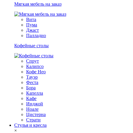
Мягкая мебель на заказ
Вита
Пума
Джаст
Палладио
Кофейные столы
Спрут
Калипсо
Кофе Нео
Тауэр
Феста
Бора
Капелла
Кафе
Инджой
Ноале
Цистерна
Страти
Стулья и кресла
×