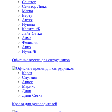
Сенатор
Сенатор Люкс
Магна
Верту
Антея
Нувола
Капитан/Б
Лайт-Сетка
Алма
Фелиция
Арко
Нулит/Б
Офисные кресла для сотрудников
Кэрот
Спутник
Ариес
Марикс
Дион
Дион Сетка
Кресла для руководителей