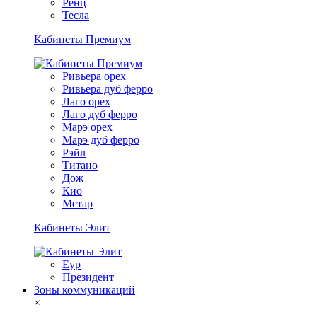
Ренц
Тесла
Кабинеты Премиум
Ривьера орех
Ривьера дуб ферро
Лаго орех
Лаго дуб ферро
Марэ орех
Марэ дуб ферро
Рэйл
Титано
Дож
Кио
Метар
Кабинеты Элит
Еур
Президент
Зоны коммуникаций
×