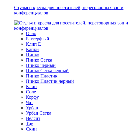
Стулья и кресла для посетителей, переговорных зон и
конференц-залов
Осло
Баттерфляй
Клип Е
Капри
Пинко
Пинко Сетка
Пинко черный
Пинко Сетка черный
Пинко Пластик
Пинко Пластик черный
Клип
Соле
Корфу
Чат
Урбан
Урбан Сетка
Велсит
Тау
Скин