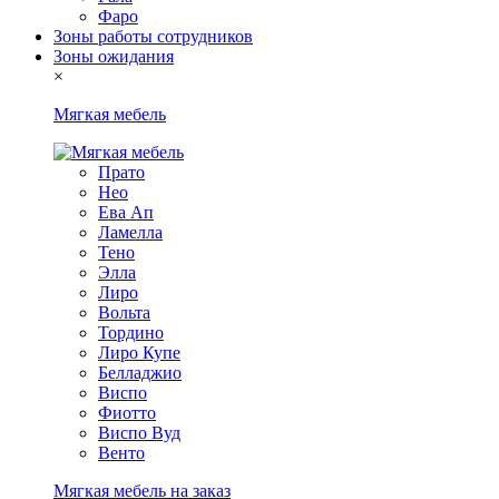
Фаро
Зоны работы сотрудников
Зоны ожидания
×
Мягкая мебель
Прато
Нео
Ева Ап
Ламелла
Тено
Элла
Лиро
Вольта
Тордино
Лиро Купе
Белладжио
Виспо
Фиотто
Виспо Вуд
Венто
Мягкая мебель на заказ