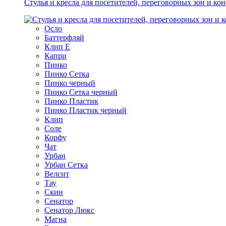
Стулья и кресла для посетителей, переговорных зон и ко
Осло
Баттерфляй
Клип Е
Капри
Пинко
Пинко Сетка
Пинко черный
Пинко Сетка черный
Пинко Пластик
Пинко Пластик черный
Клип
Соле
Корфу
Чат
Урбан
Урбан Сетка
Велсит
Тау
Скин
Сенатор
Сенатор Люкс
Магна