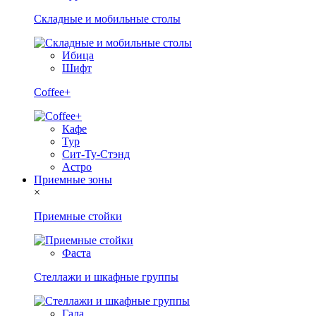
Складные и мобильные столы
Ибица
Шифт
Coffee+
Кафе
Тур
Сит-Ту-Стэнд
Астро
Приемные зоны
×
Приемные стойки
Фаста
Стеллажи и шкафные группы
Гала