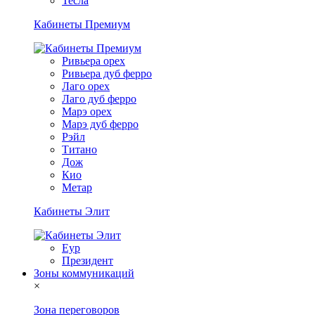
Тесла
Кабинеты Премиум
Ривьера орех
Ривьера дуб ферро
Лаго орех
Лаго дуб ферро
Марэ орех
Марэ дуб ферро
Рэйл
Титано
Дож
Кио
Метар
Кабинеты Элит
Еур
Президент
Зоны коммуникаций
×
Зона переговоров