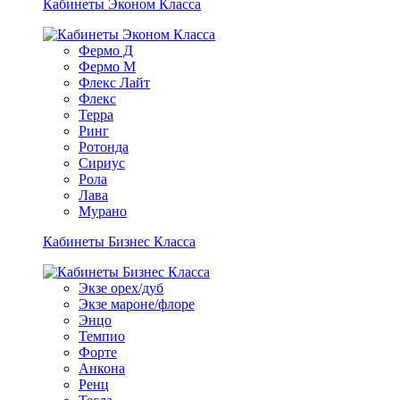
Кабинеты Эконом Класса
Фермо Д
Фермо М
Флекс Лайт
Флекс
Терра
Ринг
Ротонда
Сириус
Рола
Лава
Мурано
Кабинеты Бизнес Класса
Экзе орех/дуб
Экзе мароне/флоре
Энцо
Темпио
Форте
Анкона
Ренц