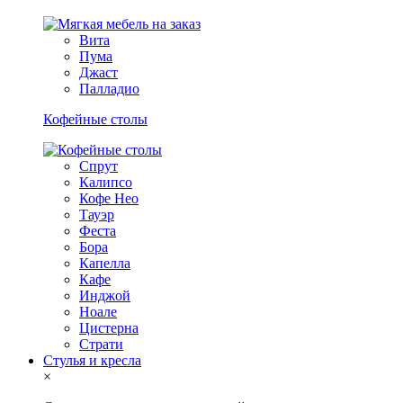
Вита
Пума
Джаст
Палладио
Кофейные столы
Спрут
Калипсо
Кофе Нео
Тауэр
Феста
Бора
Капелла
Кафе
Инджой
Ноале
Цистерна
Страти
Стулья и кресла
×