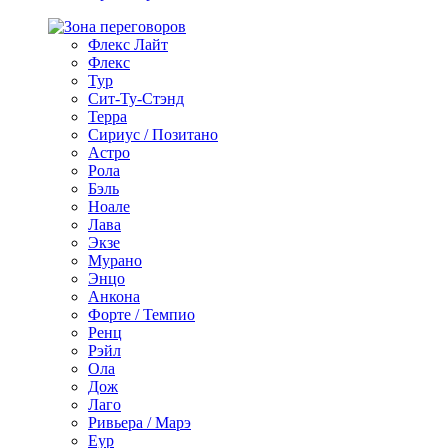
Флекс Лайт
Флекс
Тур
Сит-Ту-Стэнд
Терра
Сириус / Позитано
Астро
Рола
Бэль
Ноале
Лава
Экзе
Мурано
Энцо
Анкона
Форте / Темпио
Ренц
Рэйл
Ола
Дож
Лаго
Ривьера / Марэ
Еур