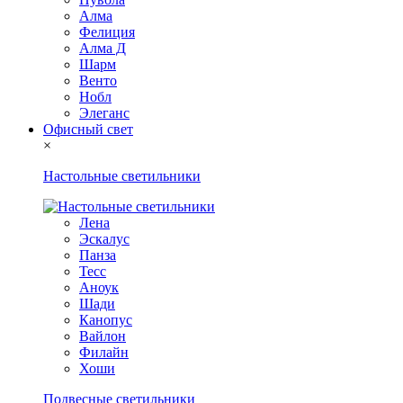
Алма
Фелиция
Алма Д
Шарм
Венто
Нобл
Элеганс
Офисный свет
×
Настольные светильники
Лена
Эскалус
Панза
Тесс
Аноук
Шади
Канопус
Вайлон
Филайн
Хоши
Подвесные светильники