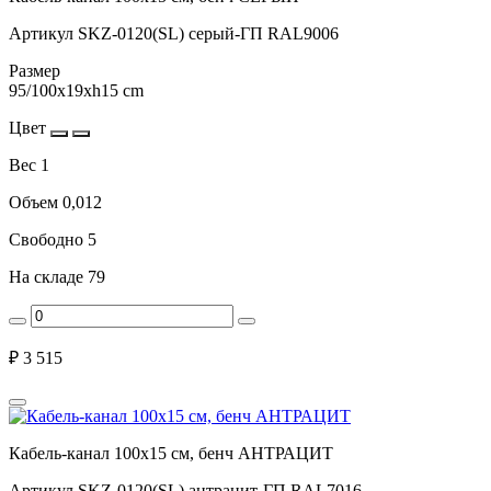
Артикул
SKZ-0120(SL) серый-ГП RAL9006
Размер
95/100х19хh15 cm
Цвет
Вес
1
Объем
0,012
Свободно
5
На складе
79
₽
3 515
Кабель-канал 100х15 см, бенч АНТРАЦИТ
Артикул
SKZ-0120(SL) антрацит-ГП RAL7016