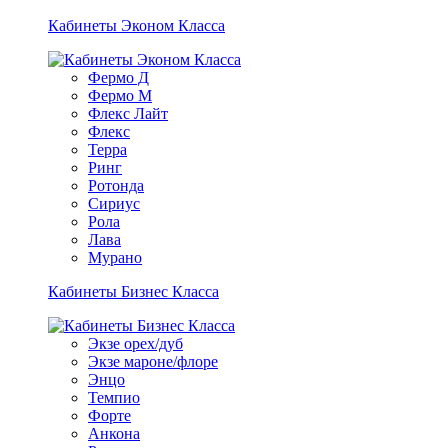
Кабинеты Эконом Класса
Фермо Д
Фермо М
Флекс Лайт
Флекс
Терра
Ринг
Ротонда
Сириус
Рола
Лава
Мурано
Кабинеты Бизнес Класса
Экзе орех/дуб
Экзе мароне/флоре
Энцо
Темпио
Форте
Анкона