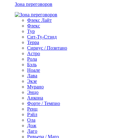
Зона переговоров
Флекс Лайт
Флекс
Тур
Сит-Ту-Стэнд
Терра
Сириус / Позитано
Астро
Рола
Бэль
Ноале
Лава
Экзе
Мурано
Энцо
Анкона
Форте / Темпио
Ренц
Рэйл
Ола
Дож
Лаго
Ривьера / Марэ