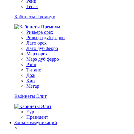
Ренц
Тесла
Кабинеты Премиум
Ривьера орех
Ривьера дуб ферро
Лаго орех
Лаго дуб ферро
Марэ орех
Марэ дуб ферро
Рэйл
Титано
Дож
Кио
Метар
Кабинеты Элит
Еур
Президент
Зоны коммуникаций
×