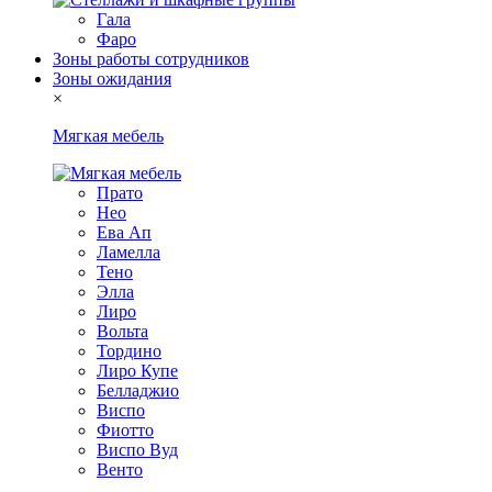
Гала
Фаро
Зоны работы сотрудников
Зоны ожидания
×
Мягкая мебель
Прато
Нео
Ева Ап
Ламелла
Тено
Элла
Лиро
Вольта
Тордино
Лиро Купе
Белладжио
Виспо
Фиотто
Виспо Вуд
Венто