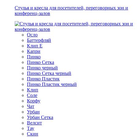
Стулья и кресла для посетителей, переговорных зон и
конференц-залов
Осло
Баттерфляй
Клип Е
Капри
Пинко
Пинко Сетка
Пинко черный
Пинко Сетка черный
Пинко Пластик
Пинко Пластик черный
Клип
Соле
Корфу
Чат
Урбан
Урбан Сетка
Велсит
Тау
Скин