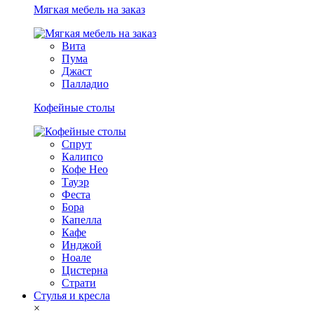
Мягкая мебель на заказ
Вита
Пума
Джаст
Палладио
Кофейные столы
Спрут
Калипсо
Кофе Нео
Тауэр
Феста
Бора
Капелла
Кафе
Инджой
Ноале
Цистерна
Страти
Стулья и кресла
×