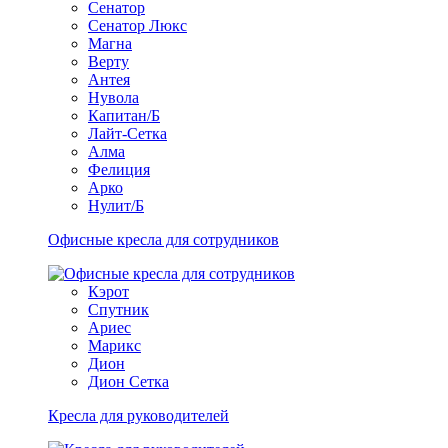
Сенатор
Сенатор Люкс
Магна
Верту
Антея
Нувола
Капитан/Б
Лайт-Сетка
Алма
Фелиция
Арко
Нулит/Б
Офисные кресла для сотрудников
Кэрот
Спутник
Ариес
Марикс
Дион
Дион Сетка
Кресла для руководителей