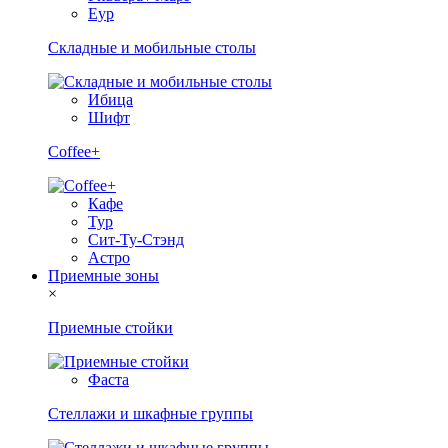
Еур
Складные и мобильные столы
Ибица
Шифт
Coffee+
Кафе
Тур
Сит-Ту-Стэнд
Астро
Приемные зоны
×
Приемные стойки
Фаста
Стеллажи и шкафные группы