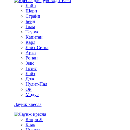
Лайн
Шарп
Страйп
Бенд
Глам
Таурус
Капитан
Карл
Лайт-Сетка
Арко
Ронан
Зевс
Грэйс
Лайт
Дож
Нулит-Пад
Он
Модус
Лаунж-кресла
Капри Л
Каяк
Нувола