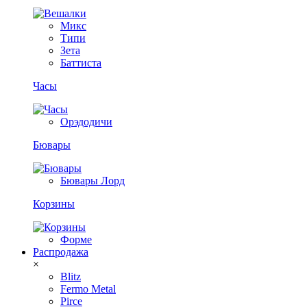
Микс
Типи
Зета
Баттиста
Часы
Орэдодичи
Бювары
Бювары Лорд
Корзины
Форме
Распродажа
×
Blitz
Fermo Metal
Pirce