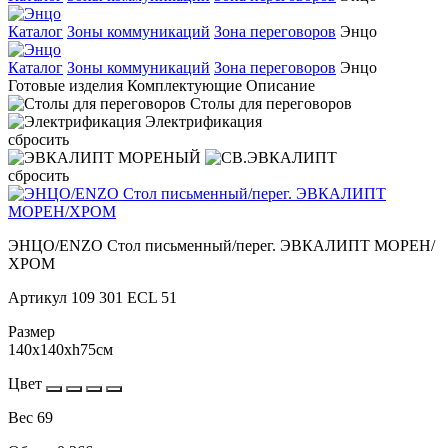
Каталог
Зоны коммуникаций
Зона переговоров
Энцо
Каталог
Зоны коммуникаций
Зона переговоров
Энцо
Готовые изделия
Комплектующие
Описание
Столы для переговоров
Электрификация
сбросить
сбросить
ЭНЦО/ENZO Стол письменный/перег. ЭВКАЛИПТ МОРЕН/
ХРОМ
Артикул
109 301 ECL 51
Размер
140x140xh75см
Цвет
Вес
69