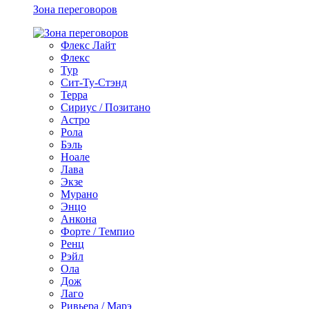
Зона переговоров
Флекс Лайт
Флекс
Тур
Сит-Ту-Стэнд
Терра
Сириус / Позитано
Астро
Рола
Бэль
Ноале
Лава
Экзе
Мурано
Энцо
Анкона
Форте / Темпио
Ренц
Рэйл
Ола
Дож
Лаго
Ривьера / Марэ