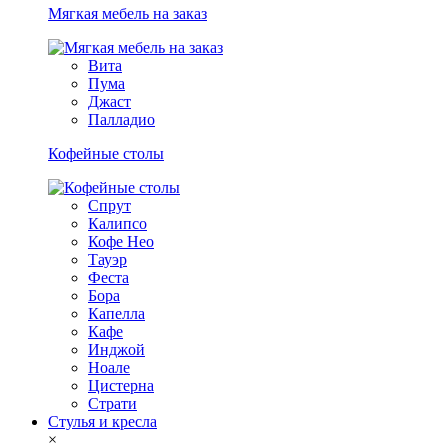
Мягкая мебель на заказ
Вита
Пума
Джаст
Палладио
Кофейные столы
Спрут
Калипсо
Кофе Нео
Тауэр
Феста
Бора
Капелла
Кафе
Инджой
Ноале
Цистерна
Страти
Стулья и кресла
×