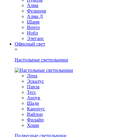
Алма
Фелиция
Алма Д
Шарм
Венто
Нобл
Элеганс
Офисный свет
×
Настольные светильники
Лена
Эскалус
Панза
Тесс
Аноук
Шади
Канопус
Вайлон
Филайн
Хоши
Подвесные светильники