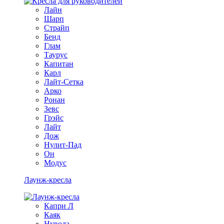
Лайн
Шарп
Страйп
Бенд
Глам
Таурус
Капитан
Карл
Лайт-Сетка
Арко
Ронан
Зевс
Грэйс
Лайт
Дож
Нулит-Пад
Он
Модус
Лаунж-кресла
Капри Л
Каяк
Нувола