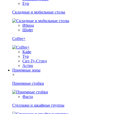
Еур
Складные и мобильные столы
Ибица
Шифт
Coffee+
Кафе
Тур
Сит-Ту-Стэнд
Астро
Приемные зоны
×
Приемные стойки
Фаста
Стеллажи и шкафные группы