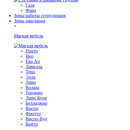
Гала
Фаро
Зоны работы сотрудников
Зоны ожидания
×
Мягкая мебель
Прато
Нео
Ева Ап
Ламелла
Тено
Элла
Лиро
Вольта
Тордино
Лиро Купе
Белладжио
Виспо
Фиотто
Виспо Вуд
Венто