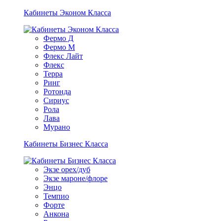
Кабинеты Эконом Класса
Фермо Д
Фермо М
Флекс Лайт
Флекс
Терра
Ринг
Ротонда
Сириус
Рола
Лава
Мурано
Кабинеты Бизнес Класса
Экзе орех/дуб
Экзе мароне/флоре
Энцо
Темпио
Форте
Анкона