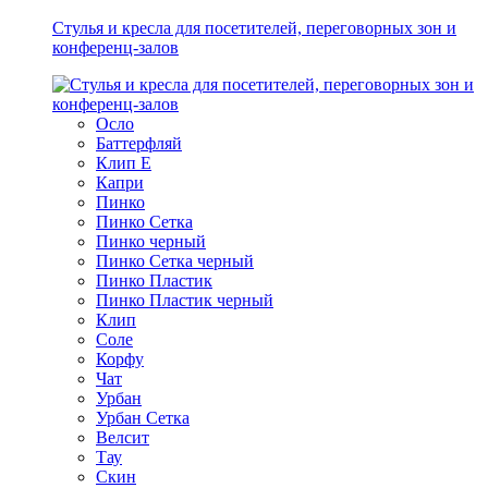
Стулья и кресла для посетителей, переговорных зон и
конференц-залов
Осло
Баттерфляй
Клип Е
Капри
Пинко
Пинко Сетка
Пинко черный
Пинко Сетка черный
Пинко Пластик
Пинко Пластик черный
Клип
Соле
Корфу
Чат
Урбан
Урбан Сетка
Велсит
Тау
Скин