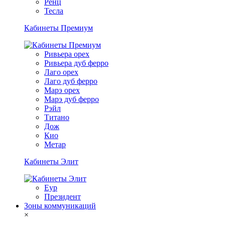
Ренц
Тесла
Кабинеты Премиум
Ривьера орех
Ривьера дуб ферро
Лаго орех
Лаго дуб ферро
Марэ орех
Марэ дуб ферро
Рэйл
Титано
Дож
Кио
Метар
Кабинеты Элит
Еур
Президент
Зоны коммуникаций
×