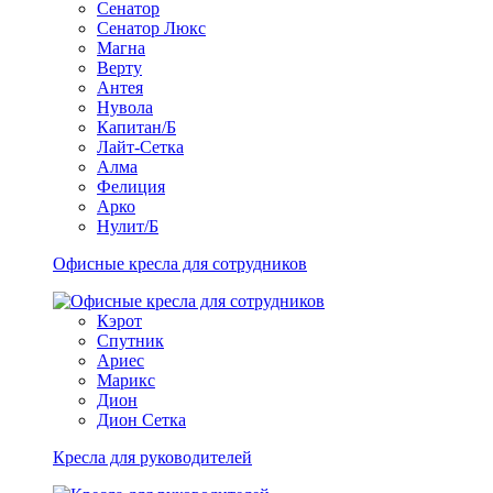
Сенатор
Сенатор Люкс
Магна
Верту
Антея
Нувола
Капитан/Б
Лайт-Сетка
Алма
Фелиция
Арко
Нулит/Б
Офисные кресла для сотрудников
Кэрот
Спутник
Ариес
Марикс
Дион
Дион Сетка
Кресла для руководителей