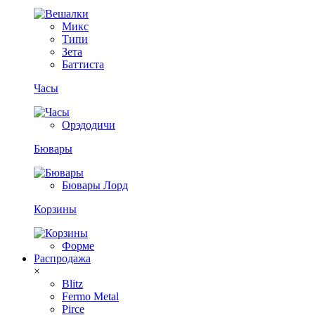
Микс
Типи
Зета
Баттиста
Часы
Орэдодичи
Бювары
Бювары Лорд
Корзины
Форме
Распродажа
×
Blitz
Fermo Metal
Pirce