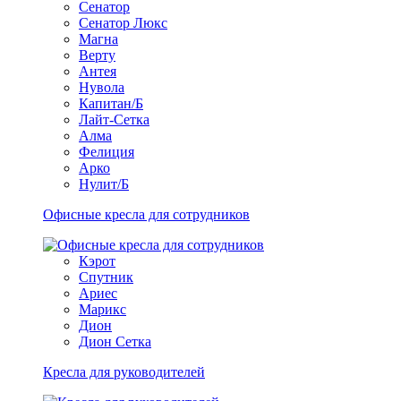
Сенатор
Сенатор Люкс
Магна
Верту
Антея
Нувола
Капитан/Б
Лайт-Сетка
Алма
Фелиция
Арко
Нулит/Б
Офисные кресла для сотрудников
Кэрот
Спутник
Ариес
Марикс
Дион
Дион Сетка
Кресла для руководителей