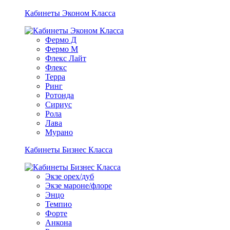
Кабинеты Эконом Класса
Фермо Д
Фермо М
Флекс Лайт
Флекс
Терра
Ринг
Ротонда
Сириус
Рола
Лава
Мурано
Кабинеты Бизнес Класса
Экзе орех/дуб
Экзе мароне/флоре
Энцо
Темпио
Форте
Анкона