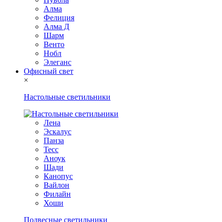
Алма
Фелиция
Алма Д
Шарм
Венто
Нобл
Элеганс
Офисный свет
×
Настольные светильники
Лена
Эскалус
Панза
Тесс
Аноук
Шади
Канопус
Вайлон
Филайн
Хоши
Подвесные светильники