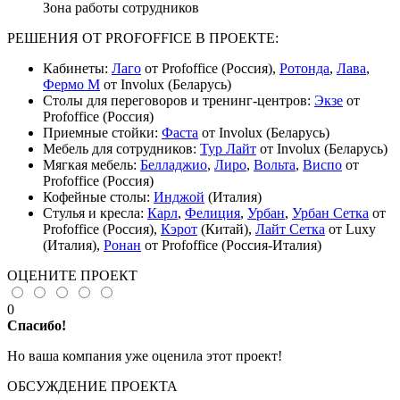
Зона работы сотрудников
РЕШЕНИЯ ОТ PROFOFFICE В ПРОЕКТЕ:
Кабинеты:
Лаго
от Profoffice (Россия),
Ротонда
,
Лава
,
Фермо М
от Involux (Беларусь)
Столы для переговоров и тренинг-центров:
Экзе
от
Profoffice (Россия)
Приемные стойки:
Фаста
от Involux (Беларусь)
Мебель для сотрудников:
Тур Лайт
от Involux (Беларусь)
Мягкая мебель:
Белладжио
,
Лиро
,
Вольта
,
Виспо
от
Profoffice (Россия)
Кофейные столы:
Инджой
(Италия)
Стулья и кресла:
Карл
,
Фелиция
,
Урбан
,
Урбан Сетка
от
Profoffice (Россия),
Кэрот
(Китай),
Лайт Сетка
от Luxy
(Италия),
Ронан
от Profoffice (Россия-Италия)
ОЦЕНИТЕ ПРОЕКТ
0
Спасибо!
Но ваша компания уже оценила этот проект!
ОБСУЖДЕНИЕ ПРОЕКТА