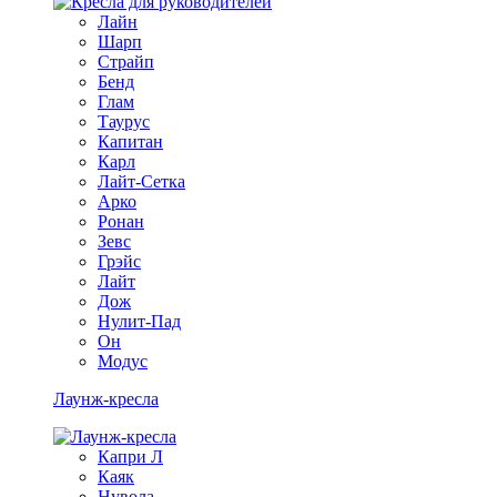
Лайн
Шарп
Страйп
Бенд
Глам
Таурус
Капитан
Карл
Лайт-Сетка
Арко
Ронан
Зевс
Грэйс
Лайт
Дож
Нулит-Пад
Он
Модус
Лаунж-кресла
Капри Л
Каяк
Нувола