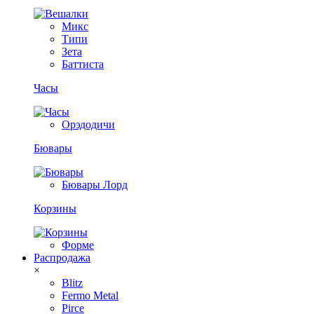
Микс
Типи
Зета
Баттиста
Часы
Орэдодичи
Бювары
Бювары Лорд
Корзины
Форме
Распродажа
×
Blitz
Fermo Metal
Pirce