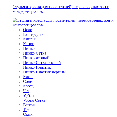
Стулья и кресла для посетителей, переговорных зон и
конференц-залов
Осло
Баттерфляй
Клип Е
Капри
Пинко
Пинко Сетка
Пинко черный
Пинко Сетка черный
Пинко Пластик
Пинко Пластик черный
Клип
Соле
Корфу
Чат
Урбан
Урбан Сетка
Велсит
Тау
Скин