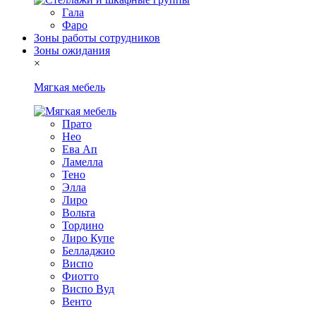
Гала
Фаро
Зоны работы сотрудников
Зоны ожидания
×
Мягкая мебель
Прато
Нео
Ева Ап
Ламелла
Тено
Элла
Лиро
Вольта
Тордино
Лиро Купе
Белладжио
Виспо
Фиотто
Виспо Вуд
Венто