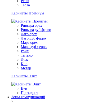
Ренц
Тесла
Кабинеты Премиум
Ривьера орех
Ривьера дуб ферро
Лаго орех
Лаго дуб ферро
Марэ орех
Марэ дуб ферро
Рэйл
Титано
Дож
Кио
Метар
Кабинеты Элит
Еур
Президент
Зоны коммуникаций
×