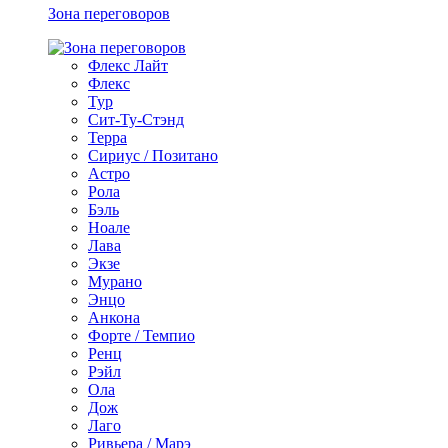
Зона переговоров
Флекс Лайт
Флекс
Тур
Сит-Ту-Стэнд
Терра
Сириус / Позитано
Астро
Рола
Бэль
Ноале
Лава
Экзе
Мурано
Энцо
Анкона
Форте / Темпио
Ренц
Рэйл
Ола
Дож
Лаго
Ривьера / Марэ