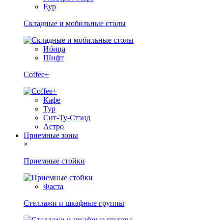
Еур
Складные и мобильные столы
Ибица
Шифт
Coffee+
Кафе
Тур
Сит-Ту-Стэнд
Астро
Приемные зоны
×
Приемные стойки
Фаста
Стеллажи и шкафные группы