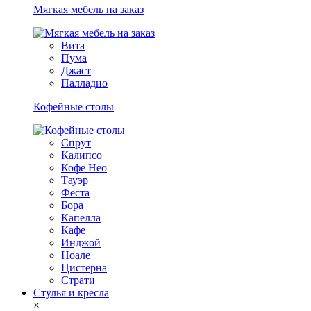
Мягкая мебель на заказ
Вита
Пума
Джаст
Палладио
Кофейные столы
Спрут
Калипсо
Кофе Нео
Тауэр
Феста
Бора
Капелла
Кафе
Инджой
Ноале
Цистерна
Страти
Стулья и кресла
×