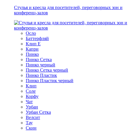
Стулья и кресла для посетителей, переговорных зон и
конференц-залов
Осло
Баттерфляй
Клип Е
Капри
Пинко
Пинко Сетка
Пинко черный
Пинко Сетка черный
Пинко Пластик
Пинко Пластик черный
Клип
Соле
Корфу
Чат
Урбан
Урбан Сетка
Велсит
Тау
Скин