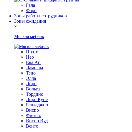
Гала
Фаро
Зоны работы сотрудников
Зоны ожидания
×
Мягкая мебель
Прато
Нео
Ева Ап
Ламелла
Тено
Элла
Лиро
Вольта
Тордино
Лиро Купе
Белладжио
Виспо
Фиотто
Виспо Вуд
Венто