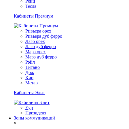
Ренц
Тесла
Кабинеты Премиум
Ривьера орех
Ривьера дуб ферро
Лаго орех
Лаго дуб ферро
Марэ орех
Марэ дуб ферро
Рэйл
Титано
Дож
Кио
Метар
Кабинеты Элит
Еур
Президент
Зоны коммуникаций
×