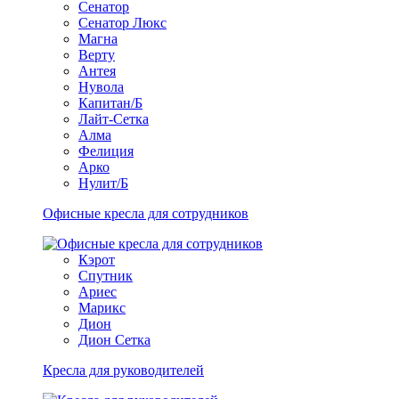
Сенатор
Сенатор Люкс
Магна
Верту
Антея
Нувола
Капитан/Б
Лайт-Сетка
Алма
Фелиция
Арко
Нулит/Б
Офисные кресла для сотрудников
Кэрот
Спутник
Ариес
Марикс
Дион
Дион Сетка
Кресла для руководителей