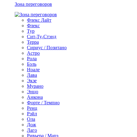
Зона переговоров
Флекс Лайт
Флекс
Тур
Сит-Ту-Стэнд
Терра
Сириус / Позитано
Астро
Рола
Бэль
Ноале
Лава
Экзе
Мурано
Энцо
Анкона
Форте / Темпио
Ренц
Рэйл
Ола
Дож
Лаго
Ривьера / Марэ