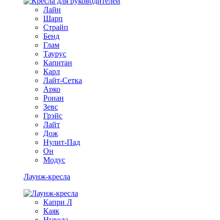
Лайн
Шарп
Страйп
Бенд
Глам
Таурус
Капитан
Карл
Лайт-Сетка
Арко
Ронан
Зевс
Грэйс
Лайт
Дож
Нулит-Пад
Он
Модус
Лаунж-кресла
Капри Л
Каяк
Нувола