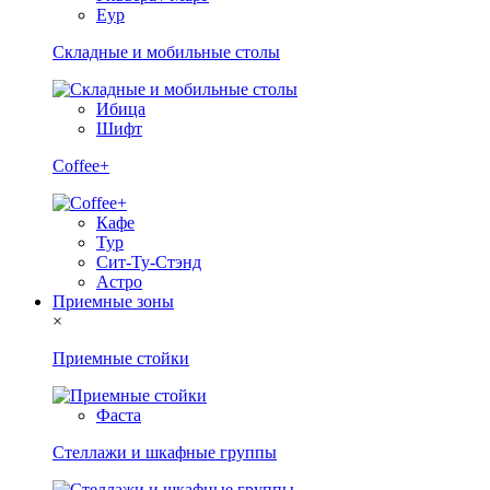
Еур
Складные и мобильные столы
Ибица
Шифт
Coffee+
Кафе
Тур
Сит-Ту-Стэнд
Астро
Приемные зоны
×
Приемные стойки
Фаста
Стеллажи и шкафные группы