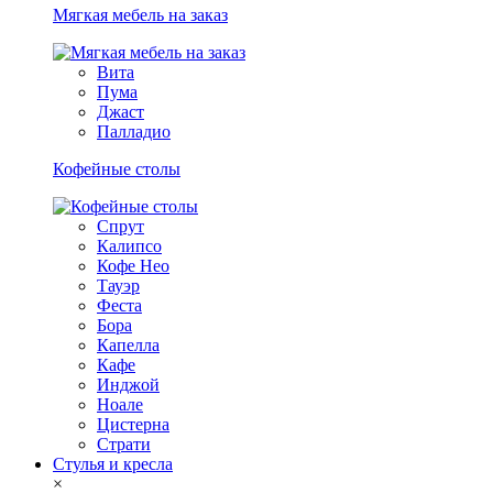
Мягкая мебель на заказ
Вита
Пума
Джаст
Палладио
Кофейные столы
Спрут
Калипсо
Кофе Нео
Тауэр
Феста
Бора
Капелла
Кафе
Инджой
Ноале
Цистерна
Страти
Стулья и кресла
×