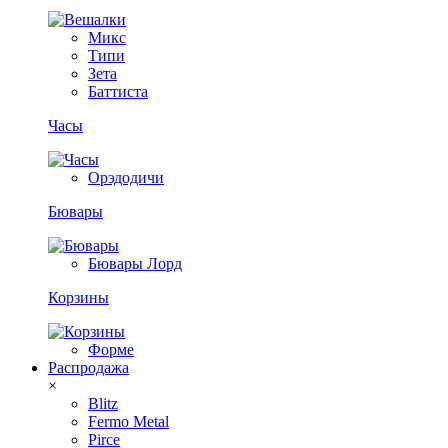
Микс
Типи
Зета
Баттиста
Часы
Орэдодичи
Бювары
Бювары Лорд
Корзины
Форме
Распродажа
×
Blitz
Fermo Metal
Pirce