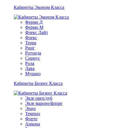
Кабинеты Эконом Класса
Фермо Д
Фермо М
Флекс Лайт
Флекс
Терра
Ринг
Ротонда
Сириус
Рола
Лава
Мурано
Кабинеты Бизнес Класса
Экзе орех/дуб
Экзе мароне/флоре
Энцо
Темпио
Форте
Анкона