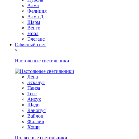
Алма
Фелиция
Алма Д
Шарм
Венто
Нобл
Элеганс
Офисный свет
×
Настольные светильники
Лена
Эскалус
Панза
Тесс
Аноук
Шади
Канопус
Вайлон
Филайн
Хоши
Подвесные светильники